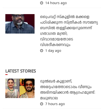
14 hours ago
പ്രൈവറ്റ് സ്‌കൂളില്‍ മക്കളെ
പഠിപ്പിക്കുന്ന സ്ത്രീകള്‍ സൗജന്യ
ബസില്‍ തള്ളിക്കയറുന്നെന്ന്
ഗതാഗത മന്ത്രി;
വിവാദമായതോടെ
വിശദീകരണവും
1 day ago
LATEST STORIES
ദുല്‍ഖര്‍ കൂളാണ്,
അദ്ദേഹത്തോടൊപ്പം വീണ്ടും
അഭിനയിക്കാന്‍ ആഗ്രഹമുണ്ട്:
മധുബാല
7 hours ago