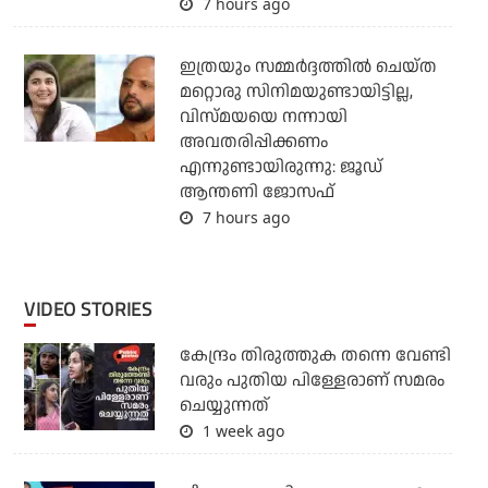
7 hours ago
ഇത്രയും സമ്മർദ്ദത്തിൽ ചെയ്ത
മറ്റൊരു സിനിമയുണ്ടായിട്ടില്ല,
വിസ്മയയെ നന്നായി
അവതരിപ്പിക്കണം
എന്നുണ്ടായിരുന്നു: ജൂഡ്
ആന്തണി ജോസഫ്
7 hours ago
VIDEO STORIES
കേന്ദ്രം തിരുത്തുക തന്നെ വേണ്ടി
വരും പുതിയ പിള്ളേരാണ് സമരം
ചെയ്യുന്നത്
1 week ago