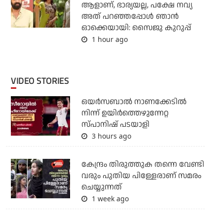
ആളാണ്, ഭാര്യയല്ല, പക്ഷേ നവ്യ
അത് പറഞ്ഞപ്പോള്‍ ഞാന്‍
ഓക്കെയായി: സൈജു കുറുപ്പ്
1 hour ago
VIDEO STORIES
ഒയര്‍സബാൽ നാണക്കേടിൽ
നിന്ന് ഉയിർത്തെഴുന്നേറ്റ
സ്പാനിഷ് പടയാളി
3 hours ago
കേന്ദ്രം തിരുത്തുക തന്നെ വേണ്ടി
വരും പുതിയ പിള്ളേരാണ് സമരം
ചെയ്യുന്നത്
1 week ago