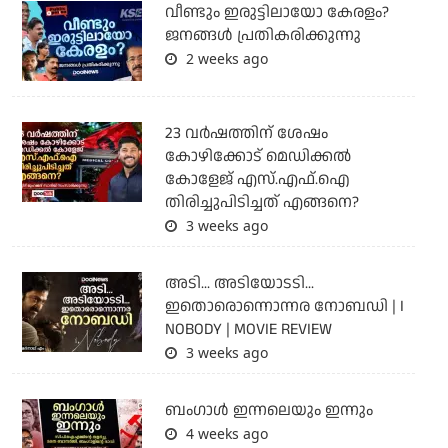
വീണ്ടും ഇരുട്ടിലായോ കേരളം?
ജനങ്ങൾ പ്രതികരിക്കുന്നു
2 weeks ago
23 വർഷത്തിന് ശേഷം
കോഴിക്കോട് മെഡിക്കൽ
കോളേജ് എസ്.എഫ്.ഐ
തിരിച്ചുപിടിച്ചത് എങ്ങനെ?
3 weeks ago
അടി... അടിയോടടി...
ഇതൊരൊന്നൊന്നര നോബഡി | I
NOBODY | MOVIE REVIEW
3 weeks ago
ബംഗാള്‍ ഇന്നലെയും ഇന്നും
4 weeks ago