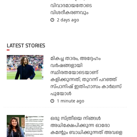
വിവാദമായതോടെ
വിശദീകരണവും
2 days ago
LATEST STORIES
മികച്ച താരം, അദ്ദേഹം
വര്‍ഷങ്ങളായി
സ്ഥിരതയോടെയാണ്
കളിക്കുന്നത്; തുറന്ന് പറഞ്ഞ്
സ്പാനിഷ് ഇതിഹാസം കാര്‍ലസ്
പുയോള്‍
1 minute ago
ഒരു സ്ത്രീയെ നിങ്ങള്‍
അധിക്ഷേപിക്കുന്ന ഓരോ
കമന്റും ബാധിക്കുന്നത് അവളെ