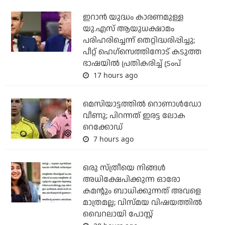
ഇറാന്‍ യുദ്ധം കാരണമുള്ള
യു.എസ് ആയുധക്ഷാമം
പരിഹരിച്ചെന്ന് തെറ്റിദ്ധരിപ്പിച്ചു;
പീറ്റ് ഹെഗ്‌സെത്തിനോട് കടുത്ത
ഭാഷയില്‍ പ്രതികരിച്ച് ട്രംപ്
17 hours ago
മെസിയാട്ടത്തില്‍ റൊണാള്‍ഡോ
വീണു; പിറന്നത് ഇരട്ട ലോക
റെക്കോഡ്
7 hours ago
ഒരു സ്ത്രീയെ നിങ്ങള്‍
അധിക്ഷേപിക്കുന്ന ഓരോ
കമന്റും ബാധിക്കുന്നത് അവളെ
മാത്രമല്ല; വിസ്മയ വിഷയത്തില്‍
വൈറലായി പോസ്റ്റ്