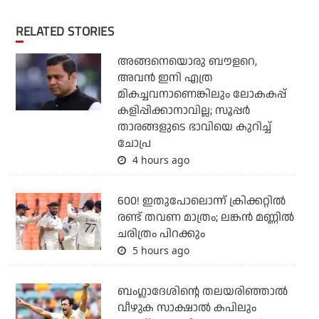
RELATED STORIES
അങ്ങനെയൊരു ബൗളറെ,
അവന്‍ ഇനി എത്ര
മികച്ചവനാണെങ്കിലും ലോകകപ്പ്
കളിപ്പിക്കാനാവില്ല; സൂപ്പര്‍
താരങ്ങളുടെ ഭാവിയെ കുറിച്ച്
ചോപ്ര
4 hours ago
600! ഇതുപോലൊന്ന് ക്രിക്കറ്റില്‍
രണ്ട് തവണ മാത്രം; ലങ്കന്‍ മണ്ണില്‍
ചരിത്രം പിറക്കും
5 hours ago
ബംഗ്ലാദേശിന്റെ തലയരിഞ്ഞാല്‍
വീഴുക സാക്ഷാല്‍ കപിലും