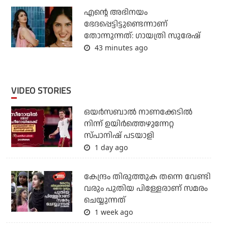
എന്റെ അഭിനയം
ഭേദപ്പെട്ടിട്ടുണ്ടെന്നാണ്
തോന്നുന്നത്: ഗായത്രി സുരേഷ്
43 minutes ago
VIDEO STORIES
ഒയര്‍സബാൽ നാണക്കേടിൽ
നിന്ന് ഉയിർത്തെഴുന്നേറ്റ
സ്പാനിഷ് പടയാളി
1 day ago
കേന്ദ്രം തിരുത്തുക തന്നെ വേണ്ടി
വരും പുതിയ പിള്ളേരാണ് സമരം
ചെയ്യുന്നത്
1 week ago