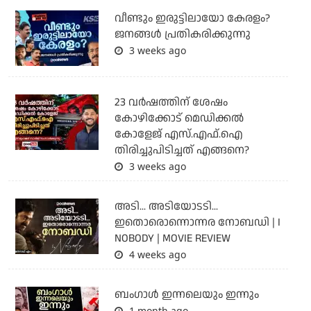
വീണ്ടും ഇരുട്ടിലായോ കേരളം?
ജനങ്ങൾ പ്രതികരിക്കുന്നു
3 weeks ago
23 വർഷത്തിന് ശേഷം
കോഴിക്കോട് മെഡിക്കൽ
കോളേജ് എസ്.എഫ്.ഐ
തിരിച്ചുപിടിച്ചത് എങ്ങനെ?
3 weeks ago
അടി... അടിയോടടി...
ഇതൊരൊന്നൊന്നര നോബഡി | I
NOBODY | MOVIE REVIEW
4 weeks ago
ബംഗാള്‍ ഇന്നലെയും ഇന്നും
1 month ago