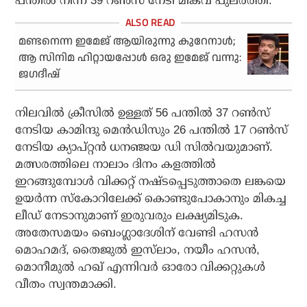
പന്തില്‍ നിന്ന് 39 റണ്‍സ് നേടി മികവ് പുലര്‍ത്തി.
മണ്ടനെന്ന ഇമേജ് ആയിരുന്നു കുറേനാൾ;
ആ സിനിമ ഹിറ്റായപ്പോൾ ഒരു ഇമേജ് വന്നു:
ജഗദീഷ്
നിലവില്‍ ക്രീസില്‍ ഉള്ളത് 56 പന്തില്‍ 37 റണ്‍സ്
നേടിയ കാമിന്ദു മെന്‍ഡിസും 26 പന്തില്‍ 17 റണ്‍സ്
നേടിയ ക്യാപ്റ്റന്‍ ധനഞ്ജയ ഡി സില്‍വയുമാണ്.
മത്സരത്തിലെ നാലാം ദിനം കളത്തില്‍
ഇറങ്ങുമ്പോള്‍ വിക്കറ്റ് നഷ്ടപ്പെടുത്താതെ ലങ്കയെ
ഉയര്‍ന്ന സ്‌കോറിലേക്ക് കൊണ്ടുപോകാനും മികച്ച
ലീഡ് നേടാനുമാണ് ഇരുവരും ലക്ഷ്യമിടുക.
അതേസമയം ബെംഗ്ലാദേശിന് വേണ്ടി ഹസന്‍
മൊഹമദ്, തൈജുല്‍ ഇസ്‌ലാം, നയീം ഹസന്‍,
മൊനീമുല്‍ ഹഖ് എന്നിവര്‍ ഓരോ വിക്കറ്റുകള്‍
വീതം സ്വന്തമാക്കി.