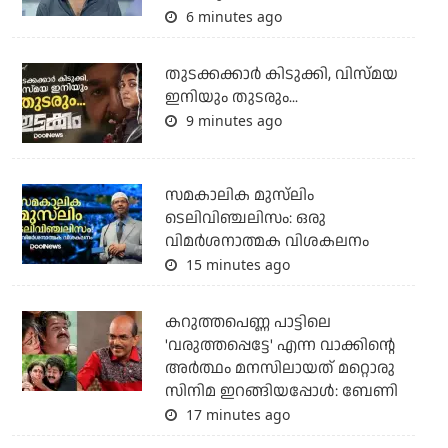
6 minutes ago
തുടക്കക്കാര്‍ കിടുക്കി, വിസ്മയ
ഇനിയും തുടരും...
9 minutes ago
സമകാലിക മുസ്‌ലിം
ടെലിവിഞ്ചലിസം: ഒരു
വിമര്‍ശനാത്മക വിശകലനം
15 minutes ago
കറുത്തപെണ്ണ പാട്ടിലെ
'വരുത്തപ്പെട്ടേ' എന്ന വാക്കിന്റെ
അർത്ഥം മനസിലായത് മറ്റൊരു
സിനിമ ഇറങ്ങിയപ്പോൾ: ബേണി
17 minutes ago