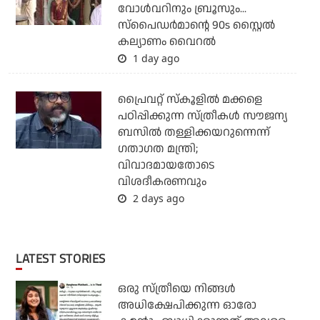
വോള്‍വറിനും ബ്രൂസും...
സ്‌പൈഡര്‍മാന്റെ 90s സ്റ്റൈല്‍
കല്യാണം വൈറല്‍
1 day ago
പ്രൈവറ്റ് സ്‌കൂളില്‍ മക്കളെ
പഠിപ്പിക്കുന്ന സ്ത്രീകള്‍ സൗജന്യ
ബസില്‍ തള്ളിക്കയറുന്നെന്ന്
ഗതാഗത മന്ത്രി;
വിവാദമായതോടെ
വിശദീകരണവും
2 days ago
LATEST STORIES
ഒരു സ്ത്രീയെ നിങ്ങള്‍
അധിക്ഷേപിക്കുന്ന ഓരോ