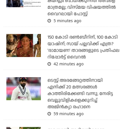
കമന്റും ബാധിക്കുന്നത് അവളെ
മാത്രമല്ല; വിസ്മയ വിഷയത്തില്‍
വൈറലായി പോസ്റ്റ്
5 minutes ago
150 കോടി രൺബീറിന്, 100 കോടി
യാഷിന്; സായ് പല്ലവിക്ക് എത്ര?
'രാമായണ' താരങ്ങളുടെ പ്രതിഫല
റിപ്പോർട്ട് വൈറൽ
42 minutes ago
ടെസ്റ്റ് അരങ്ങേറ്റത്തിനായി
എനിക്ക് 20 മത്സരങ്ങള്‍
കാത്തിരിക്കേണ്ടി വന്നു; നേരിട്ട
വെല്ലുവിളികളെക്കുറിച്ച്
അജിന്‍ക്യാ രഹാനെ
59 minutes ago