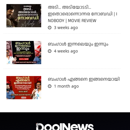
അടി... അടിയോടടി...
ഇതൊരൊന്നൊന്നര നോബഡി | I
NOBODY | MOVIE REVIEW
3 weeks ago
ബംഗാള്‍ ഇന്നലെയും ഇന്നും
4 weeks ago
ബം​ഗാൾ എങ്ങനെ ഇങ്ങനെയായി
1 month ago