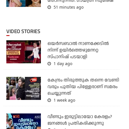
തോന്നുന്നത്: ഗായത്രി സുരേഷ്
51 minutes ago
VIDEO STORIES
ഒയര്‍സബാൽ നാണക്കേടിൽ
നിന്ന് ഉയിർത്തെഴുന്നേറ്റ
സ്പാനിഷ് പടയാളി
1 day ago
കേന്ദ്രം തിരുത്തുക തന്നെ വേണ്ടി
വരും പുതിയ പിള്ളേരാണ് സമരം
ചെയ്യുന്നത്
1 week ago
വീണ്ടും ഇരുട്ടിലായോ കേരളം?
ജനങ്ങൾ പ്രതികരിക്കുന്നു