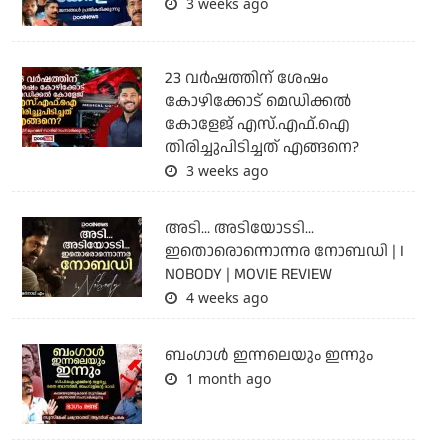
3 weeks ago
23 വർഷത്തിന് ശേഷം
കോഴിക്കോട് മെഡിക്കൽ
കോളേജ് എസ്.എഫ്.ഐ
തിരിച്ചുപിടിച്ചത് എങ്ങനെ?
3 weeks ago
അടി... അടിയോടടി...
ഇതൊരൊന്നൊന്നര നോബഡി | I
NOBODY | MOVIE REVIEW
4 weeks ago
ബംഗാള്‍ ഇന്നലെയും ഇന്നും
1 month ago