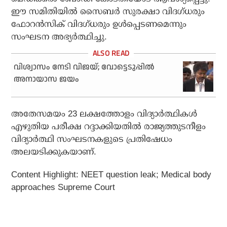
ഈ സമിതിയിൽ സൈബർ സുരക്ഷാ വിദഗ്ധരും
ഫോറൻസിക് വിദഗ്ധരും ഉൾപ്പെടണമെന്നും
സംഘടന അഭ്യർത്ഥിച്ചു.
വിശ്വാസം നേടി വിജയ്; വോട്ടെടുപ്പില്‍
അനായാസ ജയം
അതേസമയം 23 ലക്ഷത്തോളം വിദ്യാർത്ഥികൾ
എഴുതിയ പരീക്ഷ റദ്ദാക്കിയതിൽ രാജ്യത്തുടനീളം
വിദ്യാർത്ഥി സംഘടനകളുടെ പ്രതിഷേധം
അലയടിക്കുകയാണ്.
Content Highlight: NEET question leak; Medical body
approaches Supreme Court