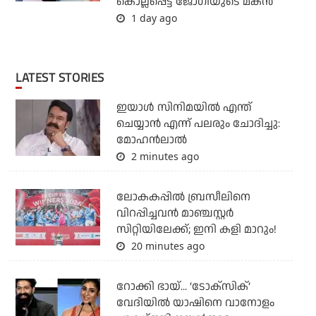
കൊല്ലപ്പെട്ട ജോഗിയുടെ മകന്‍
1 day ago
LATEST STORIES
ഇയാൾ സിനിമയിൽ എന്ത്
ചെയ്യാൻ എന്ന് പലരും ചോദിച്ചു:
മോഹൻലാൽ
2 minutes ago
ലോകകപ്പില്‍ ബ്രസീലിനെ
വിറപ്പിച്ചവന്‍ മാഞ്ചസ്റ്റര്‍
സിറ്റിയിലേക്ക്; ഇനി കളി മാറും!
20 minutes ago
റോക്കി ഭായ്… ‘ടോക്സിക്’
വേദിയിൽ യാഷിനെ വാനോളം