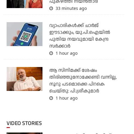
പുകഴ്ത്തി നയൻതാര
33 minutes ago
വ്യാപാരികള്‍ക്ക് ചാര്‍ജ്
ഈടാക്കും, യു.പി.ഐയില്‍
പുതിയ നയവുമായി കേന്ദ്ര
സര്‍ക്കാര്‍
1 hour ago
ആ സിനിമക്ക് ശേഷം
തിരിഞ്ഞുനോക്കേണ്ടി വന്നില്ല,
നൂറു പടമൊക്കെ പിറകെ
ചെയ്തു: പി.ശ്രീകുമാർ
1 hour ago
VIDEO STORIES