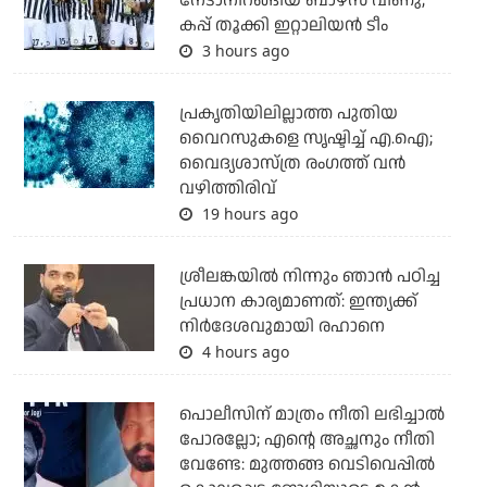
നേടാനിറങ്ങിയ ബാഴ്സ വീണു;
കപ്പ് തൂക്കി ഇറ്റാലിയൻ ടീം
3 hours ago
പ്രകൃതിയിലില്ലാത്ത പുതിയ
വൈറസുകളെ സൃഷ്ടിച്ച് എ.ഐ;
വൈദ്യശാസ്ത്ര രംഗത്ത് വന്‍
വഴിത്തിരിവ്
19 hours ago
ശ്രീലങ്കയില്‍ നിന്നും ഞാന്‍ പഠിച്ച
പ്രധാന കാര്യമാണത്: ഇന്ത്യക്ക്
നിര്‍ദേശവുമായി രഹാനെ
4 hours ago
പൊലീസിന് മാത്രം നീതി ലഭിച്ചാല്‍
പോരല്ലോ; എന്റെ അച്ഛനും നീതി
വേണ്ടേ: മുത്തങ്ങ വെടിവെപ്പില്‍