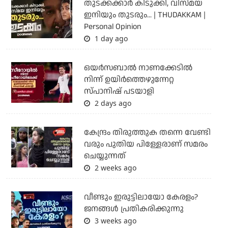
തുടക്കക്കാര്‍ കിടുക്കി, വിസ്മയ
ഇനിയും തുടരും... | THUDAKKAM |
Personal Opinion
1 day ago
ഒയര്‍സബാൽ നാണക്കേടിൽ
നിന്ന് ഉയിർത്തെഴുന്നേറ്റ
സ്പാനിഷ് പടയാളി
2 days ago
കേന്ദ്രം തിരുത്തുക തന്നെ വേണ്ടി
വരും പുതിയ പിള്ളേരാണ് സമരം
ചെയ്യുന്നത്
2 weeks ago
വീണ്ടും ഇരുട്ടിലായോ കേരളം?
ജനങ്ങൾ പ്രതികരിക്കുന്നു
3 weeks ago