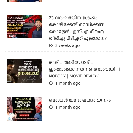
23 വർഷത്തിന് ശേഷം
കോഴിക്കോട് മെഡിക്കൽ
കോളേജ് എസ്.എഫ്.ഐ
തിരിച്ചുപിടിച്ചത് എങ്ങനെ?
3 weeks ago
അടി... അടിയോടടി...
ഇതൊരൊന്നൊന്നര നോബഡി | I
NOBODY | MOVIE REVIEW
1 month ago
ബംഗാള്‍ ഇന്നലെയും ഇന്നും
1 month ago