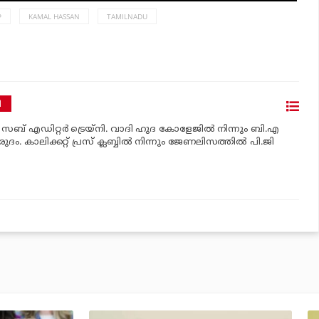
P
KAMAL HASSAN
TAMILNADU
ി
‍ സബ് എഡിറ്റര്‍ ട്രെയ്‌നി. വാദി ഹുദ കോളേജില്‍ നിന്നും ബി.എ
രുദം. കാലിക്കറ്റ് പ്രസ് ക്ലബ്ബില്‍ നിന്നും ജേണലിസത്തില്‍ പി.ജി