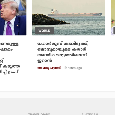
WORLD
ാരണമുള്ള
ഹോര്‍മുസ് കടലിടുക്ക്;
ഷാമം
ഒമാനുമായുള്ള കരാര്‍
അന്തിമ ഘട്ടത്തിലെന്ന്
റ്
ഇറാന്‍
് കടുത്ത
19 hours ago
അഞ്ജു ചന്ദ്രന്‍
ച് ട്രംപ്
TRAVEL DIARY
PLATFORM