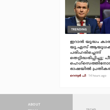
TRENDING
ഇറാന്‍ യുദ്ധം ക
യു.എസ് ആയുധക്
പരിഹരിച്ചെന്ന്
തെറ്റിദ്ധരിപ്പിച്ചു; പീറ്
ഹെഗ്‌സെത്തിനോട
ഭാഷയില്‍ പ്രതികരിച്
14 hours ago
റെന്വര്‍ പി
ABOUT
TECHD