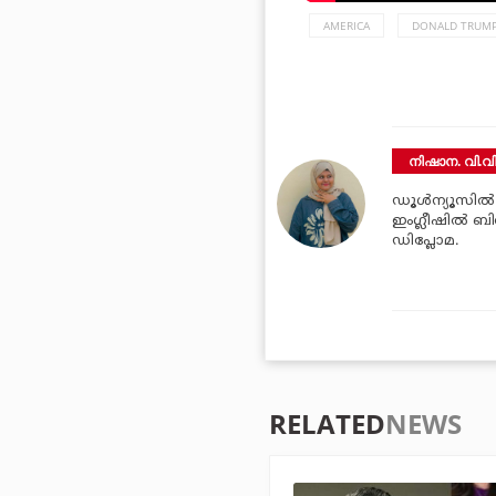
AMERICA
DONALD TRUM
നിഷാന. വി.വ
ഡൂള്‍ന്യൂസില്
ഇംഗ്ലീഷില്‍ ബി
ഡിപ്ലോമ.
RELATED
NEWS