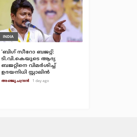
INDIA
'ബിഗ് സീറോ ബജറ്റ്:
ടി.വി.കെയുടെ ആദ്യ
ബജറ്റിനെ വിമര്‍ശിച്ച്
ഉദയനിധി സ്റ്റാലിന്‍
1 day ago
അഞ്ജു ചന്ദ്രന്‍