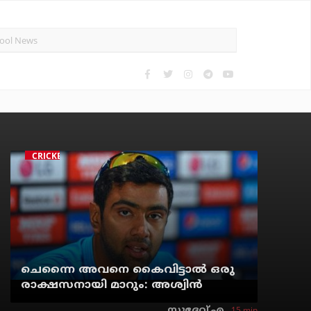
CRICKET
ചെന്നൈ അവനെ കൈവിട്ടാല്‍ ഒരു
രാക്ഷസനായി മാറും: അശ്വിന്‍
15 min
സുദേവ് എ