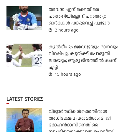
അവന്‍ എനിക്കെതിരെ
പന്തെറിയില്ലെന്ന് പറഞ്ഞു:
ഓര്‍മകള്‍ പങ്കുവെച്ച് പൂജാര
2 hours ago
കുല്‍ദീപും ജഡേജയും മാനവും
വിറപ്പിച്ചു; കട്ടയ്ക്ക് പൊരുതി
ലങ്കയും; ആദ്യ ദിനത്തില്‍ 363ന്
എട്ട്!
15 hours ago
LATEST STORIES
വിദ്യാര്‍ത്ഥികള്‍ക്കെതിരായ
അധിക്ഷേപ പരാമര്‍ശം; ടി.ജി
മോഹന്‍ദാസിനെതിരെ
നടപടിയെടുക്കാതെ പൊലീസ്