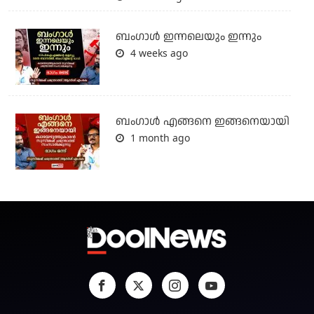
ബംഗാള്‍ ഇന്നലെയും ഇന്നും
4 weeks ago
ബം​ഗാൾ എങ്ങനെ ഇങ്ങനെയായി
1 month ago