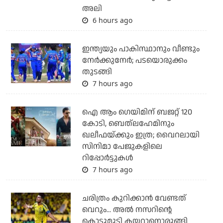
അലി
6 hours ago
ഇന്ത്യയും പാകിസ്ഥാനും വീണ്ടും
നേര്‍ക്കുനേര്‍; പടയൊരുക്കം
തുടങ്ങി
7 hours ago
ഐ ആം ഗെയിമിന് ബജറ്റ് 120
കോടി, ബെത്‌ലഹേമിനും
ഖലീഫയ്ക്കും ഇത്ര; വൈറലായി
സിനിമാ പേജുകളിലെ
റിപ്പോര്‍ട്ടുകള്‍
7 hours ago
ചരിത്രം കുറിക്കാന്‍ വേണ്ടത്
വെറും... അല്‍ നസറിന്റെ
കൊടുമുടി കയറാനൊരുങ്ങി