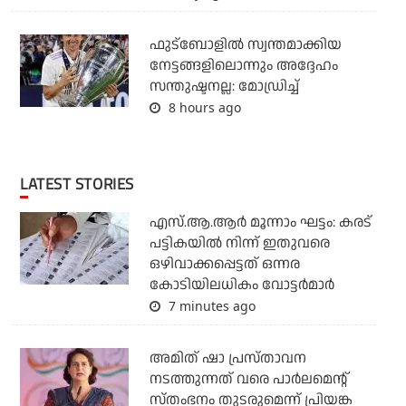
ഫുട്ബോളില്‍ സ്വന്തമാക്കിയ
നേട്ടങ്ങളിലൊന്നും അദ്ദേഹം
സന്തുഷ്ടനല്ല: മോഡ്രിച്ച്
8 hours ago
LATEST STORIES
എസ്.ആ.ആര്‍ മൂന്നാം ഘട്ടം: കരട്
പട്ടികയില്‍ നിന്ന് ഇതുവരെ
ഒഴിവാക്കപ്പെട്ടത് ഒന്നര
കോടിയിലധികം വോട്ടര്‍മാര്‍
7 minutes ago
അമിത് ഷാ പ്രസ്താവന
നടത്തുന്നത് വരെ പാര്‍ലമെന്റ്
സ്തംഭനം തുടരുമെന്ന് പ്രിയങ്ക