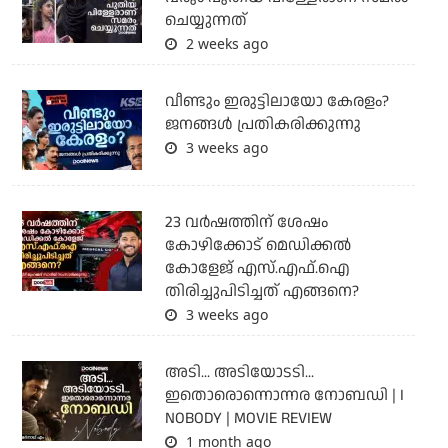
ചെയ്യുന്നത്
2 weeks ago
വീണ്ടും ഇരുട്ടിലായോ കേരളം?
ജനങ്ങൾ പ്രതികരിക്കുന്നു
3 weeks ago
23 വർഷത്തിന് ശേഷം
കോഴിക്കോട് മെഡിക്കൽ
കോളേജ് എസ്.എഫ്.ഐ
തിരിച്ചുപിടിച്ചത് എങ്ങനെ?
3 weeks ago
അടി... അടിയോടടി...
ഇതൊരൊന്നൊന്നര നോബഡി | I
NOBODY | MOVIE REVIEW
1 month ago