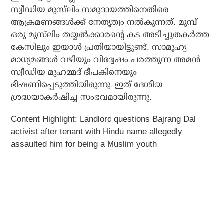
സ്വീഡിയ മുസ്‌ലിം സമുദായത്തിനെതിരെ
ആക്രമണങ്ങൾക്ക് നേതൃത്വം നൽകുന്നത്. മുമ്പ്
ഒരു മുസ്‌ലിം തയ്യൽക്കാരന്റെ കട അടിച്ചുതകർത്ത
കേസിലും ഇയാൾ പ്രതിയായിട്ടുണ്ട്. സാമൂഹ്യ
മാധ്യമങ്ങൾ വഴിയും വിദ്വേഷം പരത്തുന്ന അമൻ
സ്വീഡിയ മുഹമ്മദ് ദീപകിനെയും
ഭീഷണിപ്പെടുത്തിയിരുന്നു. ഇത് ദേശീയ
ശ്രദ്ധയാകർഷിച്ച സംഭവമായിരുന്നു.
Content Highlight: Landlord questions Bajrang Dal
activist after tenant with Hindu name allegedly
assaulted him for being a Muslim youth