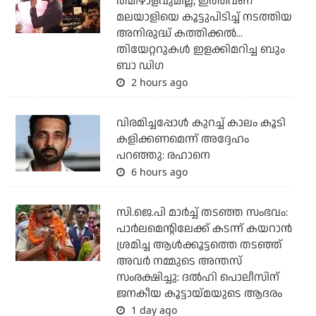
തമിഴാളവുമില്ല; ഇത്തവണ
മലയാളിയെ കൂട്ടുപിടിച്ച് നടത്തിയ
അനിരുദ്ധ് കത്തിക്കല്‍...
തിയേറ്ററുകള്‍ ഇളക്കിമറിച്ച ബും
ബാ ഡിഗ
2 hours ago
വിരമിച്ചപ്പോള്‍ കുറച്ച് കാലം കൂടി
കളിക്കണമെന്ന് അദ്ദേഹം
പറഞ്ഞു: രഹാനെ
6 hours ago
സി.ജെ.പി മാര്‍ച്ച് തടഞ്ഞ സംഭവം:
പാര്‍ലമെന്റിലേക്ക് കടന്ന് കയറാന്‍
ശ്രമിച്ച ആള്‍ക്കൂട്ടത്തെ തടഞ്ഞ്
അവര്‍ നമ്മുടെ അന്തസ്
സംരക്ഷിച്ചു: ദല്‍ഹി പൊലീസിന്
ജനകീയ കൂട്ടായ്മയുടെ ആദരം
1 day ago