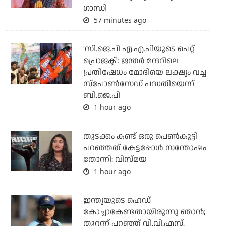
ഗാന്ധി
57 minutes ago
'സി.ജെ.പി എ.എ.പിയുടെ പെറ്റ്
പ്രൊജക്ട്': ജന്തര്‍ മന്ദറിലെ
പ്രതിഷേധം മോദിയെ ലക്ഷ്യം വച്ച
സ്‌പോണ്‍സേഡ് പദ്ധതിയെന്ന്
ബി.ജെ.പി
1 hour ago
തുടക്കം കണ്ട് ഒരു പെൺകുട്ടി
പറഞ്ഞത് കേട്ടപ്പോൾ സന്തോഷം
തോന്നി: വിസ്മയ
1 hour ago
ഇന്ത്യയുടെ ഹെഡ്
കോച്ചാകേണ്ടതായിരുന്നു ഞാന്‍;
തുറന്ന് പറഞ്ഞ് വി.വി.എസ്.