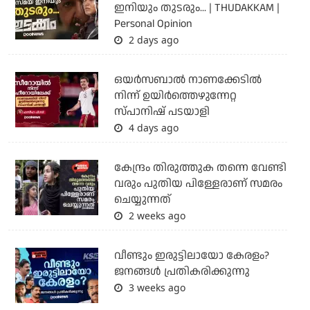
ഇനിയും തുടരും... | THUDAKKAM |
Personal Opinion
2 days ago
ഒയര്‍സബാൽ നാണക്കേടിൽ
നിന്ന് ഉയിർത്തെഴുന്നേറ്റ
സ്പാനിഷ് പടയാളി
4 days ago
കേന്ദ്രം തിരുത്തുക തന്നെ വേണ്ടി
വരും പുതിയ പിള്ളേരാണ് സമരം
ചെയ്യുന്നത്
2 weeks ago
വീണ്ടും ഇരുട്ടിലായോ കേരളം?
ജനങ്ങൾ പ്രതികരിക്കുന്നു
3 weeks ago