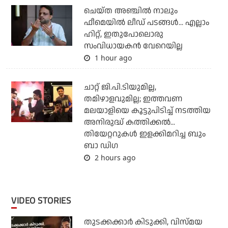
ചെയ്ത അഞ്ചില്‍ നാലും
ഫീമെയില്‍ ലീഡ് പടങ്ങള്‍... എല്ലാം
ഹിറ്റ്, ഇതുപോലൊരു
സംവിധായകന്‍ വേറെയില്ല
1 hour ago
ചാറ്റ് ജി.പി.ടിയുമില്ല,
തമിഴാളവുമില്ല; ഇത്തവണ
മലയാളിയെ കൂട്ടുപിടിച്ച് നടത്തിയ
അനിരുദ്ധ് കത്തിക്കല്‍...
തിയേറ്ററുകള്‍ ഇളക്കിമറിച്ച ബും
ബാ ഡിഗ
2 hours ago
VIDEO STORIES
തുടക്കക്കാര്‍ കിടുക്കി, വിസ്മയ