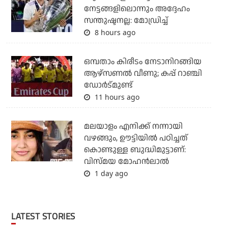
നേട്ടങ്ങളിലൊന്നും അദ്ദേഹം
സന്തുഷ്ടനല്ല: മോഡ്രിച്ച്
8 hours ago
ഒമ്പതാം കിരീടം നേടാനിറങ്ങിയ
ആഴ്സണല്‍ വീണു; കപ്പ് റാഞ്ചി
ഡോര്‍ട്മുണ്ട്
11 hours ago
മലയാളം എനിക്ക് നന്നായി
വഴങ്ങും, ഊട്ടിയില്‍ പഠിച്ചത്
കൊണ്ടുള്ള ബുദ്ധിമുട്ടാണ്:
വിസ്മയ മോഹന്‍ലാല്‍
1 day ago
LATEST STORIES