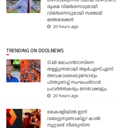
ഒഴിവാക്കുന്നത് വലിയ പിഴവാണ്;
രൂക്ഷ വിമര്‍ശനവുമായി
വിമര്‍ശനവുമായി സഞ്ജയ്
മഞ്ജരേക്കര്‍
20 hours ago
TRENDING ON DOOLNEWS
ടി.ജി മോഹന്‍ദാസിനെ
തള്ളുന്നതായി ആര്‍.എസ്.എസ്
അവകാശപ്പെടുമ്പോഴും
പിന്തുണച്ച് സംഘപരിവാര്‍
പ്രവര്‍ത്തകരും നേതാക്കളും
20 hours ago
കൈരളിയില്‍ ഇനി
വല്യേട്ടനുണ്ടാകില്ല? കാല്‍
നൂറ്റാണ്ട് നീണ്ടുനിന്ന