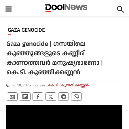
GAZA GENOCIDE
​Gaza genocide | ഗസയിലെ
കുഞ്ഞുങ്ങളുടെ കണ്ണീര്
കാണാത്തവർ മനുഷ്യരാണോ |
കെ.ടി. കുഞ്ഞിക്കണ്ണൻ
Sep 18, 2025, 6:00 pm
കെ.ടി. കുഞ്ഞിക്കണ്ണന്‍