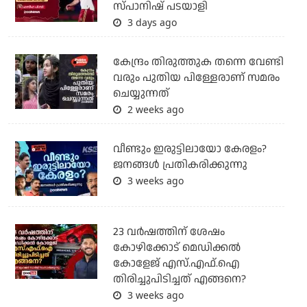
സ്പാനിഷ് പടയാളി
3 days ago
കേന്ദ്രം തിരുത്തുക തന്നെ വേണ്ടി
വരും പുതിയ പിള്ളേരാണ് സമരം
ചെയ്യുന്നത്
2 weeks ago
വീണ്ടും ഇരുട്ടിലായോ കേരളം?
ജനങ്ങൾ പ്രതികരിക്കുന്നു
3 weeks ago
23 വർഷത്തിന് ശേഷം
കോഴിക്കോട് മെഡിക്കൽ
കോളേജ് എസ്.എഫ്.ഐ
തിരിച്ചുപിടിച്ചത് എങ്ങനെ?
3 weeks ago