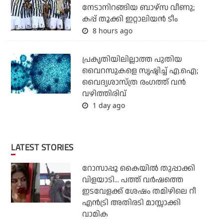
നേടാനിറങ്ങിയ ബാഴ്സ വീണു;
കപ്പ് തൂക്കി ഇറ്റാലിയൻ ടീം
8 hours ago
പ്രകൃതിയിലില്ലാത്ത പുതിയ
വൈറസുകളെ സൃഷ്ടിച്ച് എ.ഐ;
വൈദ്യശാസ്ത്ര രംഗത്ത് വന്‍
വഴിത്തിരിവ്
1 day ago
LATEST STORIES
റോസാപ്പൂ കൈയില്‍ തുപ്പാക്കി
വിളയാടി... പത്ത് വര്‍ഷത്തെ
ഇടവേളക്ക് ശേഷം തമിഴിലെ റീ
എന്‍ട്രി അതിരടി മാസ്സാക്കി
വാമിക