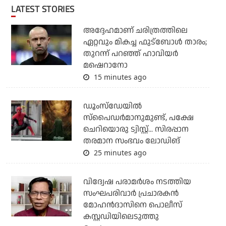
LATEST STORIES
അദ്ദേഹമാണ് ചരിത്രത്തിലെ
ഏറ്റവും മികച്ച ഫുട്‌ബോള്‍ താരം;
തുറന്ന് പറഞ്ഞ് ഹാവിയര്‍
മഷെറാനോ
15 minutes ago
ഡൂംസ്‌ഡേയില്‍
സ്‌പൈഡര്‍മാനുമുണ്ട്, പക്ഷേ
ചെറിയൊരു ട്വിസ്റ്റ്... സിരപ്പാന
തരമാന സംഭവം ലോഡിങ്
25 minutes ago
വിദ്വേഷ പരാമര്‍ശം നടത്തിയ
സംഘപരിവാര്‍ പ്രചാരകന്‍
മോഹന്‍ദാസിനെ പൊലീസ്
കസ്റ്റഡിയിലെടുത്തു