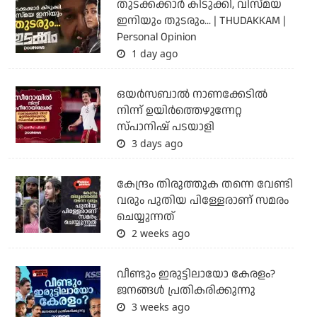
തുടക്കക്കാര്‍ കിടുക്കി, വിസ്മയ
ഇനിയും തുടരും... | THUDAKKAM |
Personal Opinion
1 day ago
ഒയര്‍സബാൽ നാണക്കേടിൽ
നിന്ന് ഉയിർത്തെഴുന്നേറ്റ
സ്പാനിഷ് പടയാളി
3 days ago
കേന്ദ്രം തിരുത്തുക തന്നെ വേണ്ടി
വരും പുതിയ പിള്ളേരാണ് സമരം
ചെയ്യുന്നത്
2 weeks ago
വീണ്ടും ഇരുട്ടിലായോ കേരളം?
ജനങ്ങൾ പ്രതികരിക്കുന്നു
3 weeks ago