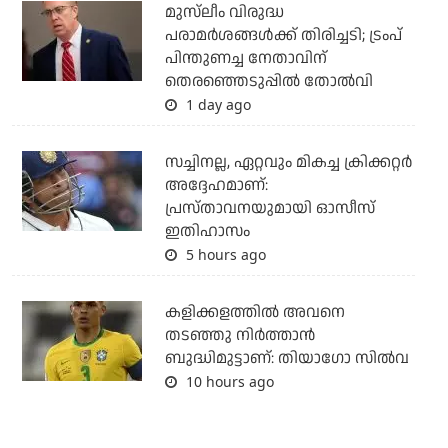
മുസ്‌ലീം വിരുദ്ധ
പരാമര്‍ശങ്ങള്‍ക്ക് തിരിച്ചടി; ട്രംപ്
പിന്തുണച്ച നേതാവിന്
തെരഞ്ഞെടുപ്പില്‍ തോല്‍വി
1 day ago
സച്ചിനല്ല, ഏറ്റവും മികച്ച ക്രിക്കറ്റര്‍
അദ്ദേഹമാണ്:
പ്രസ്താവനയുമായി ഓസീസ്
ഇതിഹാസം
5 hours ago
കളിക്കളത്തില്‍ അവനെ
തടഞ്ഞു നിര്‍ത്താന്‍
ബുദ്ധിമുട്ടാണ്: തിയാഗോ സില്‍വ
10 hours ago