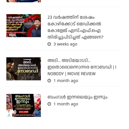
23 വർഷത്തിന് ശേഷം
കോഴിക്കോട് മെഡിക്കൽ
കോളേജ് എസ്.എഫ്.ഐ
തിരിച്ചുപിടിച്ചത് എങ്ങനെ?
3 weeks ago
അടി... അടിയോടടി...
ഇതൊരൊന്നൊന്നര നോബഡി | I
NOBODY | MOVIE REVIEW
1 month ago
ബംഗാള്‍ ഇന്നലെയും ഇന്നും
1 month ago