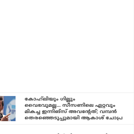
കോഹ്‌ലിയും ഗില്ലും
വൈഭവുമല്ല… സീസണിലെ ഏറ്റവും
മികച്ച ഇന്നിങ്‌സ് അവന്റേത്; വമ്പന്‍
തെരഞ്ഞെടുപ്പുമായി ആകാശ് ചോപ്ര