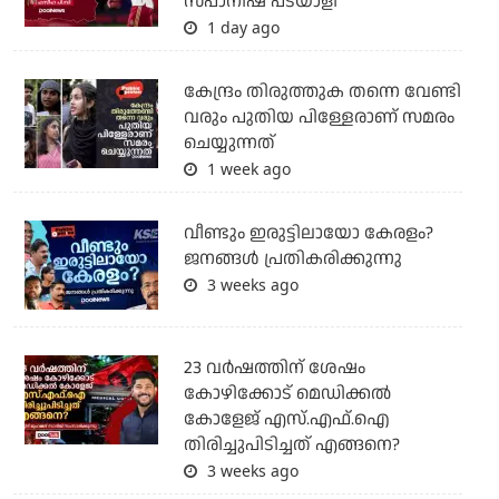
സ്പാനിഷ് പടയാളി
1 day ago
കേന്ദ്രം തിരുത്തുക തന്നെ വേണ്ടി
വരും പുതിയ പിള്ളേരാണ് സമരം
ചെയ്യുന്നത്
1 week ago
വീണ്ടും ഇരുട്ടിലായോ കേരളം?
ജനങ്ങൾ പ്രതികരിക്കുന്നു
3 weeks ago
23 വർഷത്തിന് ശേഷം
കോഴിക്കോട് മെഡിക്കൽ
കോളേജ് എസ്.എഫ്.ഐ
തിരിച്ചുപിടിച്ചത് എങ്ങനെ?
3 weeks ago