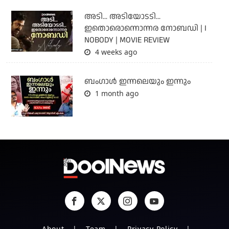
അടി... അടിയോടടി...
ഇതൊരൊന്നൊന്നര നോബഡി | I
NOBODY | MOVIE REVIEW
4 weeks ago
ബംഗാള്‍ ഇന്നലെയും ഇന്നും
1 month ago
About
Team
Privacy Policy