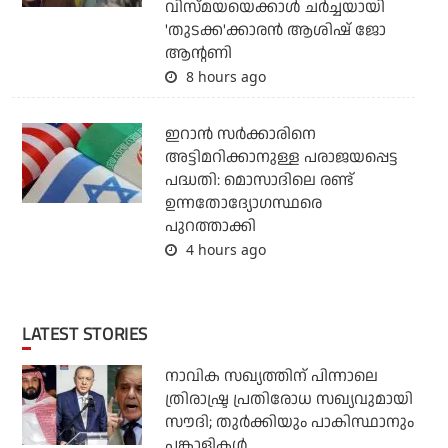
വിസ്മയയെക്കാള്‍ ചര്‍ച്ചയായി
'തുടക്ക'ക്കാരന്‍ ആശിഷ് ജോ
ആന്റണി
8 hours ago
ഇറാന്‍ സര്‍ക്കാരിനെ
അട്ടിമറിക്കാനുള്ള പരാജയപ്പെട്ട
പദ്ധതി: മൊസാദിലെ രണ്ട്
ഉന്നതോദ്യോഗസ്ഥരെ
പുറത്താക്കി
4 hours ago
LATEST STORIES
നാവിക സഖ്യത്തിന് പിന്നാലെ
ത്രിരാഷ്ട്ര പ്രതിരോധ സഖ്യവുമായി
സൗദി; തുര്‍ക്കിയും പാകിസ്ഥാനും
പങ്കാളികള്‍