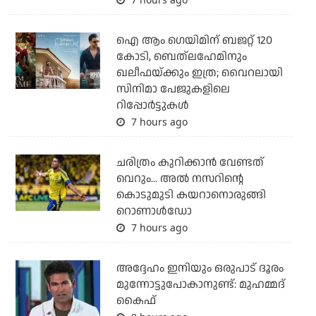
ഐ ആം ഗെയിമിന് ബജറ്റ് 120
കോടി, ബെത്‌ലഹേമിനും
ഖലീഫയ്ക്കും ഇത്ര; വൈറലായി
സിനിമാ പേജുകളിലെ
റിപ്പോര്‍ട്ടുകള്‍
7 hours ago
ചരിത്രം കുറിക്കാന്‍ വേണ്ടത്
വെറും... അല്‍ നസറിന്റെ
കൊടുമുടി കയറാനൊരുങ്ങി
റൊണാള്‍ഡോ
7 hours ago
അദ്ദേഹം ഇനിയും ഒരുപാട് ദൂരം
മുന്നോട്ടുപോകാനുണ്ട്: മുഹമ്മദ്
കൈഫ്