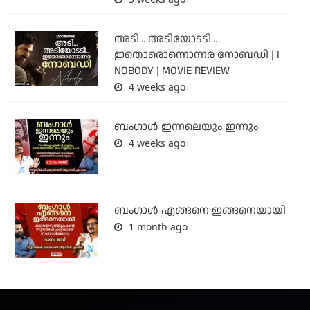
അടി... അടിയോടടി...
ഇതൊരൊന്നൊന്നര നോബഡി | I
NOBODY | MOVIE REVIEW
4 weeks ago
ബംഗാള്‍ ഇന്നലെയും ഇന്നും
4 weeks ago
ബം​ഗാൾ എങ്ങനെ ഇങ്ങനെയായി
1 month ago