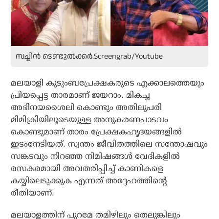
സച്ചിൻ ടെണ്ടുൽക്കർ.Screengrab/Youtube
മലയാളി കുടുംബപ്രേക്ഷകരുടെ എക്കാലത്തെയും
പ്രിയപ്പെട്ട താരമാണ് ജയറാം. മികച്ച
അഭിനയശൈലി കൊണ്ടും അതിലുപരി
മിമിക്രിയിലൂടെയുള്ള അനുകരണപാടവം
കൊണ്ടുമാണ് താരം പ്രേക്ഷകഹൃദയങ്ങളിൽ
ഇടംനേടിയത്. സ്വന്തം ജീവിതത്തിലെ സന്തോഷവും
സങ്കടവും നിറഞ്ഞ നിമിഷങ്ങൾ വേദികളിൽ
രസകരമായി അവതരിപ്പിച്ച് കാണികളെ
കയ്യിലെടുക്കുക എന്നത് അദ്ദേഹത്തിന്റെ
രീതിയാണ്.
മലയാളത്തിന് പുറമേ തമിഴിലും തെലുങ്കിലും