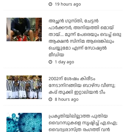
19 hours ago
അച്ഛന്‍ ഗുസ്തി, ചേട്ടന്‍
പാര്‍ക്കൗര്‍, അനിയത്തി മൊയ്
തായ്.... മൂന്ന് പേരെയും വെച്ച് ഒരു
ആക്ഷന്‍ സിനിമ ആരെങ്കിലും
ചെയ്യുമോ എന്ന് സോഷ്യല്‍
മീഡിയ
1 day ago
2002ന് ശേഷം കിരീടം
നേടാനിറങ്ങിയ ബാഴ്സ വീണു;
കപ്പ് തൂക്കി ഇറ്റാലിയൻ ടീം
8 hours ago
പ്രകൃതിയിലില്ലാത്ത പുതിയ
വൈറസുകളെ സൃഷ്ടിച്ച് എ.ഐ;
വൈദ്യശാസ്ത്ര രംഗത്ത് വന്‍