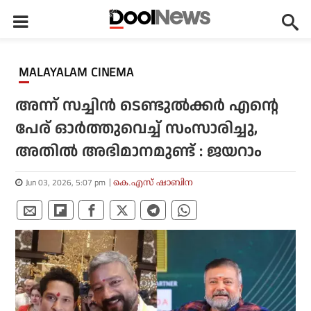
MALAYALAM CINEMA
അന്ന് സച്ചിൻ ടെണ്ടുൽക്കർ എന്റെ
പേര് ഓർത്തുവെച്ച് സംസാരിച്ചു,
അതിൽ അഭിമാനമുണ്ട് : ജയറാം
Jun 03, 2026, 5:07 pm
കെ.എസ് ഷാബിന