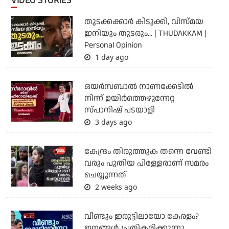
തുടക്കക്കാര്‍ കിടുക്കി, വിസ്മയ
ഇനിയും തുടരും... | THUDAKKAM |
Personal Opinion
1 day ago
ഒയര്‍സബാൽ നാണക്കേടിൽ
നിന്ന് ഉയിർത്തെഴുന്നേറ്റ
സ്പാനിഷ് പടയാളി
3 days ago
കേന്ദ്രം തിരുത്തുക തന്നെ വേണ്ടി
വരും പുതിയ പിള്ളേരാണ് സമരം
ചെയ്യുന്നത്
2 weeks ago
വീണ്ടും ഇരുട്ടിലായോ കേരളം?
ജനങ്ങൾ പ്രതികരിക്കുന്നു