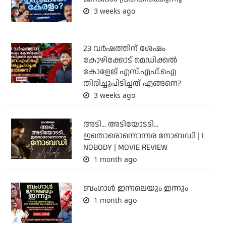
3 weeks ago
23 വർഷത്തിന് ശേഷം
കോഴിക്കോട് മെഡിക്കൽ
കോളേജ് എസ്.എഫ്.ഐ
തിരിച്ചുപിടിച്ചത് എങ്ങനെ?
3 weeks ago
അടി... അടിയോടടി...
ഇതൊരൊന്നൊന്നര നോബഡി | I
NOBODY | MOVIE REVIEW
1 month ago
ബംഗാള്‍ ഇന്നലെയും ഇന്നും
1 month ago