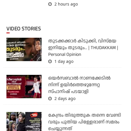
2 hours ago
VIDEO STORIES
തുടക്കക്കാര്‍ കിടുക്കി, വിസ്മയ
ഇനിയും തുടരും... | THUDAKKAM |
Personal Opinion
1 day ago
ഒയര്‍സബാൽ നാണക്കേടിൽ
നിന്ന് ഉയിർത്തെഴുന്നേറ്റ
സ്പാനിഷ് പടയാളി
2 days ago
കേന്ദ്രം തിരുത്തുക തന്നെ വേണ്ടി
വരും പുതിയ പിള്ളേരാണ് സമരം
ചെയ്യുന്നത്