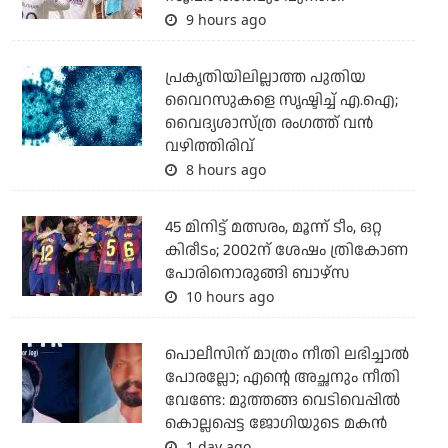
9 hours ago
പ്രകൃതിയിലില്ലാത്ത പുതിയ
വൈറസുകളെ സൃഷ്ടിച്ച് എ.ഐ;
വൈദ്യശാസ്ത്ര രംഗത്ത് വന്‍
വഴിത്തിരിവ്
8 hours ago
45 മിനിട്ട് മത്സരം, മൂന്ന് ടീം, ഒറ്റ
കിരീടം; 2002ന് ശേഷം ത്രികോണ
പോരിനൊരുങ്ങി ബാഴ്‌സ
10 hours ago
പൊലീസിന് മാത്രം നീതി ലഭിച്ചാല്‍
പോരല്ലോ; എന്റെ അച്ഛനും നീതി
വേണ്ടേ: മുത്തങ്ങ വെടിവെപ്പില്‍
കൊല്ലപ്പെട്ട ജോഗിയുടെ മകന്‍
1 day ago