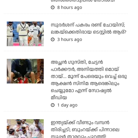
തെരഞ്ഞെടുപ്പില്‍ തോല്‍വി
8 hours ago
സുദര്‍ശന് പകരം രണ്ട് ചോയിസ്;
ലങ്കയ്‌ക്കെതിരായ ടെസ്റ്റില്‍ ആര്?
3 hours ago
അച്ഛന്‍ ഗുസ്തി, ചേട്ടന്‍
പാര്‍ക്കൗര്‍, അനിയത്തി മൊയ്
തായ്.... മൂന്ന് പേരെയും വെച്ച് ഒരു
ആക്ഷന്‍ സിനിമ ആരെങ്കിലും
ചെയ്യുമോ എന്ന് സോഷ്യല്‍
മീഡിയ
1 day ago
ഇന്ത്യയ്ക്ക് വീണ്ടും വമ്പന്‍
തിരിച്ചടി; ബുംറയ്ക്ക് പിന്നാലെ
സൂപ്പര്‍ താരവും പുറത്ത്!