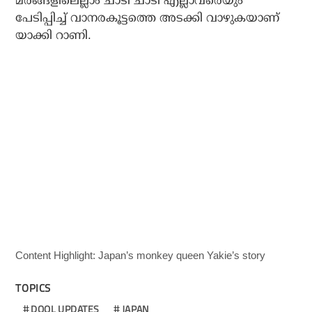
മരങ്ങളിലെല്ലാം ചാടി ചാടി എല്ലാവരെയും
പേടിപ്പിച്ച് വാനരകൂട്ടത്തെ അടക്കി വാഴുകയാണ്
യാക്കി റാണി.
Content Highlight: Japan’s monkey queen Yakie’s story
TOPICS
DOOL UPDATES
JAPAN