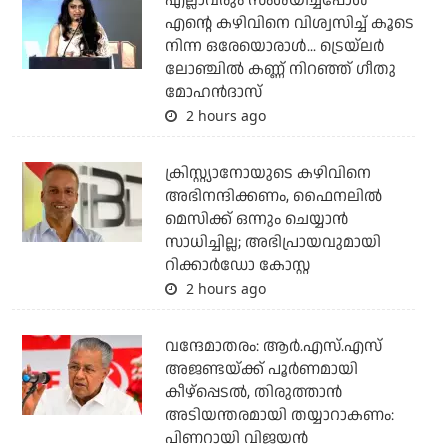
എല്ലാവരും സംശയിച്ചപ്പോള്‍
എന്റെ കഴിവിനെ വിശ്വസിച്ച് കൂടെ
നിന്ന ഒരേയൊരാള്‍... ട്രെയ്‌ലര്‍
ലോഞ്ചില്‍ കണ്ണ് നിറഞ്ഞ് ഗീതു
മോഹന്‍ദാസ്
2 hours ago
ക്രിസ്റ്റ്യാനോയുടെ കഴിവിനെ
അഭിനന്ദിക്കണം, ഫൈനലില്‍
മെസിക്ക് ഒന്നും ചെയ്യാന്‍
സാധിച്ചില്ല; അഭിപ്രായവുമായി
റിക്കാര്‍ഡോ കോസ്റ്റ
2 hours ago
വന്ദേമാതരം: ആര്‍.എസ്.എസ്
അജണ്ടയ്ക്ക് പൂര്‍ണമായി
കീഴ്‌പ്പെടല്‍, തിരുത്താന്‍
അടിയന്തരമായി തയ്യാറാകണം:
പിണറായി വിജയന്‍