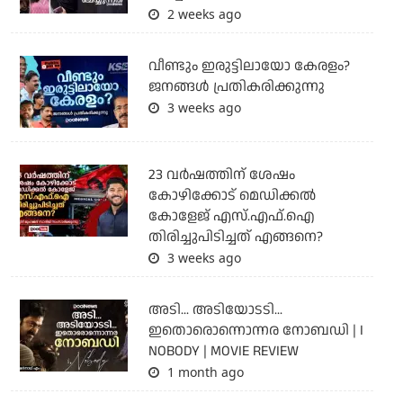
2 weeks ago
വീണ്ടും ഇരുട്ടിലായോ കേരളം?
ജനങ്ങൾ പ്രതികരിക്കുന്നു
3 weeks ago
23 വർഷത്തിന് ശേഷം
കോഴിക്കോട് മെഡിക്കൽ
കോളേജ് എസ്.എഫ്.ഐ
തിരിച്ചുപിടിച്ചത് എങ്ങനെ?
3 weeks ago
അടി... അടിയോടടി...
ഇതൊരൊന്നൊന്നര നോബഡി | I
NOBODY | MOVIE REVIEW
1 month ago