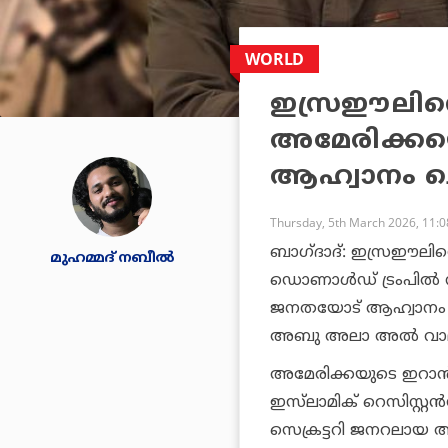
WORLD
ഇസ്രഈലിന്റ
അമേരിക്കയെ
ആഹ്വാനം ച
Thursday, 5th March 2026, 11:
ബാഗ്‌ദാദ്‌: ഇസ്രഈലി
മുഹമ്മദ് നബീല്‍
ഡൊണാൾഡ് ട്രംപിൽ നി
ജനതയോട് ആഹ്വാനം ചെ
അബു അലാ അൽ വാല
അമേരിക്കയുടെ ഇറാ
ഇസ്‌ലാമിക് റെസിസ്റ്
സെക്രട്ടറി ജനറലായ അ