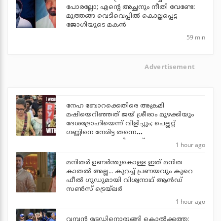
പോരല്ലോ; എന്റെ അച്ഛനും നീതി വേണ്ടേ:
മുത്തങ്ങ വെടിവെപ്പില്‍ കൊല്ലപ്പെട്ട
ജോഗിയുടെ മകന്‍
59 min
Advertisement
നേഹ ബോറക്കെതിരെ അക്രമി
മഷിയെറിഞ്ഞത് ജയ് ശ്രീരാം മുഴക്കിയും
ദേശദ്രോഹിയെന്ന് വിളിച്ചും; പെല്ലറ്റ്
ഗണ്ണിനെ നേരിട്ട തന്നെ
ഭയപ്പെടുത്താനാവില്ലെന്ന് നേഹ
1 hour ago
മനിതര്‍ ഉണര്‍ന്തുകൊള്ള ഇത് മനിത
കാതല്‍ അല്ല... കുറച്ച് പ്രണയവും കുറെ
ഫീല്‍ ഗുഡുമായി വിശ്വനാഥ് ആന്‍ഡ്
സണ്‍സ് ട്രെയ്‌ലര്‍
1 hour ago
വമ്പന്‍ ട്രേഡിനൊരുങ്ങി കൊല്‍ക്കത്ത;