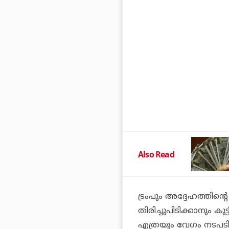
Also Read
ട്രംപും അദ്ദേഹത്തിന
തിരിച്ചുപിടിക്കാനും 
എത്രയും വേഗം നടപട