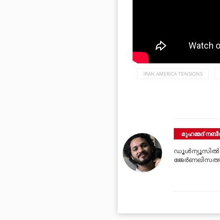
IRAN AMERICA TENSIONS
മുഹമ്മദ് നബീല
ഡൂള്‍ന്യൂസില്
ജേര്‍ണലിസത്ത