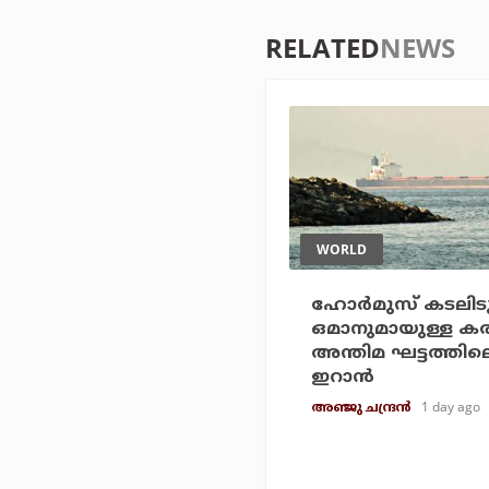
RELATED
NEWS
WORLD
ഹോര്‍മുസ് കടലിടുക
ഒമാനുമായുള്ള കരാ
അന്തിമ ഘട്ടത്തിലെ
ഇറാന്‍
1 day ago
അഞ്ജു ചന്ദ്രന്‍