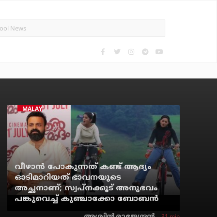
MALAYALAM CINEMA
വീഴാന്‍ പോകുന്നത് കണ്ട് ആദ്യം
ഓടിമാറിയത് ഭാവനയുടെ
അച്ഛനാണ്; സ്വപ്‌നക്കൂട് അനുഭവം
പങ്കുവെച്ച് കുഞ്ചാക്കോ ബോബന്‍
31 min
അശ്വിന്‍ രാജേന്ദ്രന്‍