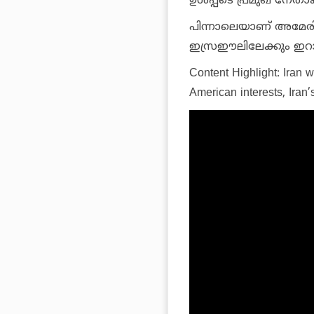
ഉള്‍പ്പടെ പ്രമുഖ നേതാ
പിന്നാലെയാണ് അമേരി
ഇസ്രഈലിലേക്കും ഇറാന
Content Highlight: Iran w
American interests, Iran’