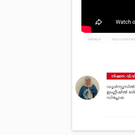
AMERICA
GULF COUNTRI
നിഷാന. വി.വ
ഡൂള്‍ന്യൂസില്
ഇംഗ്ലീഷില്‍ ബി
ഡിപ്ലോമ.