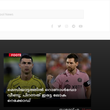
FOOTBALL
മെസിയാട്ടത്തില്‍ റൊണാള്‍ഡോ
വീണു; പിറന്നത് ഇരട്ട ലോക
റെക്കോഡ്
10 min
സുദേവ് എ