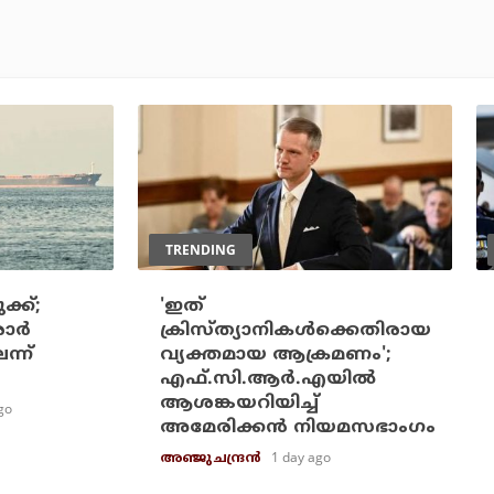
TRENDING
്ക്;
'ഇത്
ര്‍
ക്രിസ്ത്യാനികള്‍ക്കെതിരായ
ന്ന്
വ്യക്തമായ ആക്രമണം';
എഫ്.സി.ആര്‍.എയില്‍
ആശങ്കയറിയിച്ച്
go
അമേരിക്കന്‍ നിയമസഭാംഗം
1 day ago
അഞ്ജു ചന്ദ്രന്‍