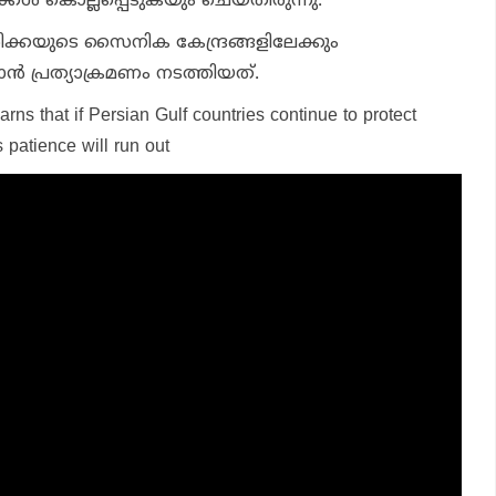
ക്കള്‍ കൊല്ലപ്പെടുകയും ചെയ്തിരുന്നു.
ക്കയുടെ സൈനിക കേന്ദ്രങ്ങളിലേക്കും
്‍ പ്രത്യാക്രമണം നടത്തിയത്.
arns that if Persian Gulf countries continue to protect
s patience will run out