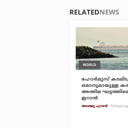
RELATED
NEWS
WORLD
ഹോര്‍മുസ് കടലിടുക
ഒമാനുമായുള്ള കരാ
അന്തിമ ഘട്ടത്തിലെ
ഇറാന്‍
14 hours a
അഞ്ജു ചന്ദ്രന്‍