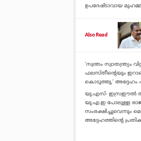
ഉപദേഷ്ടാവായ മുഹമ്മ
Also Read
‘സ്വന്തം സ്വാതന്ത്ര്യം 
ഫലസ്തീന്റെയും ഇറാന്
കൊടുത്തു,’ അദ്ദേഹം 
യു.എസ്- ഇസ്രഈല്‍ ആ
യു.എ.ഇ പോലുള്ള രാജ്
സംരക്ഷിച്ചുവെന്നും മ
അദ്ദേഹത്തിന്റെ പ്രത