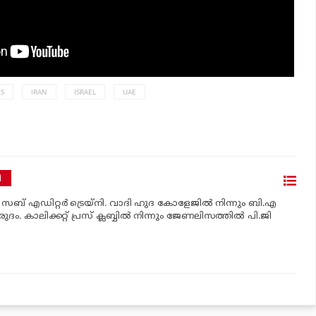
ES
IRAN
ISRAEL
UAE
ി
‍ സബ് എഡിറ്റര്‍ ട്രെയ്‌നി. വാദി ഹുദ കോളേജില്‍ നിന്നും ബി.എ
രുദം. കാലിക്കറ്റ് പ്രസ് ക്ലബ്ബില്‍ നിന്നും ജേണലിസത്തില്‍ പി.ജി