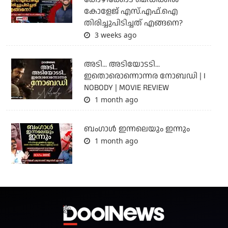
കോളേജ് എസ്.എഫ്.ഐ
തിരിച്ചുപിടിച്ചത് എങ്ങനെ?
3 weeks ago
അടി... അടിയോടടി...
ഇതൊരൊന്നൊന്നര നോബഡി | I
NOBODY | MOVIE REVIEW
1 month ago
ബംഗാള്‍ ഇന്നലെയും ഇന്നും
1 month ago