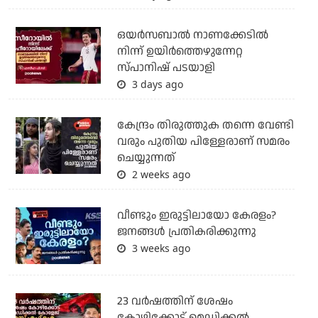
ഒയര്‍സബാൽ നാണക്കേടിൽ
നിന്ന് ഉയിർത്തെഴുന്നേറ്റ
സ്പാനിഷ് പടയാളി
3 days ago
കേന്ദ്രം തിരുത്തുക തന്നെ വേണ്ടി
വരും പുതിയ പിള്ളേരാണ് സമരം
ചെയ്യുന്നത്
2 weeks ago
വീണ്ടും ഇരുട്ടിലായോ കേരളം?
ജനങ്ങൾ പ്രതികരിക്കുന്നു
3 weeks ago
23 വർഷത്തിന് ശേഷം
കോഴിക്കോട് മെഡിക്കൽ