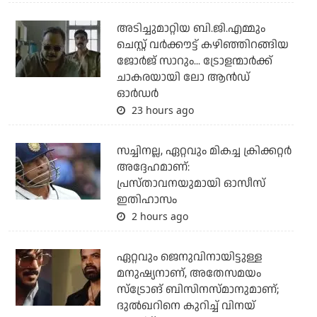
അടിച്ചുമാറ്റിയ ബി.ജി.എമ്മും
ചെസ്റ്റ് വര്‍ക്കൗട്ട് കഴിഞ്ഞിറങ്ങിയ
ജോര്‍ജ് സാറും... ട്രോളന്മാര്‍ക്ക്
ചാകരയായി ലോ ആന്‍ഡ്
ഓര്‍ഡര്‍
23 hours ago
സച്ചിനല്ല, ഏറ്റവും മികച്ച ക്രിക്കറ്റര്‍
അദ്ദേഹമാണ്:
പ്രസ്താവനയുമായി ഓസീസ്
ഇതിഹാസം
2 hours ago
ഏറ്റവും ജെനുവിനായിട്ടുള്ള
മനുഷ്യനാണ്, അതേസമയം
സ്‌ട്രോങ് ബിസിനസ്മാനുമാണ്;
ദുല്‍ഖറിനെ കുറിച്ച് വിനയ്