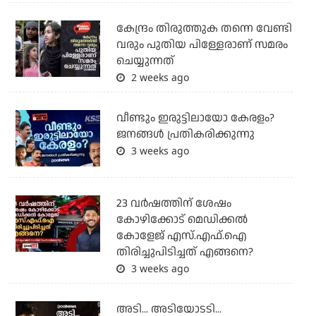
കേന്ദ്രം തിരുത്തുക തന്നെ വേണ്ടി
വരും പുതിയ പിള്ളേരാണ് സമരം
ചെയ്യുന്നത്
2 weeks ago
വീണ്ടും ഇരുട്ടിലായോ കേരളം?
ജനങ്ങൾ പ്രതികരിക്കുന്നു
3 weeks ago
23 വർഷത്തിന് ശേഷം
കോഴിക്കോട് മെഡിക്കൽ
കോളേജ് എസ്.എഫ്.ഐ
തിരിച്ചുപിടിച്ചത് എങ്ങനെ?
3 weeks ago
അടി... അടിയോടടി...