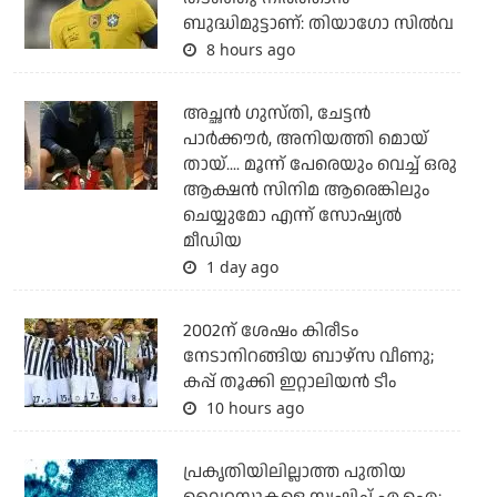
ബുദ്ധിമുട്ടാണ്: തിയാഗോ സില്‍വ
8 hours ago
അച്ഛന്‍ ഗുസ്തി, ചേട്ടന്‍
പാര്‍ക്കൗര്‍, അനിയത്തി മൊയ്
തായ്.... മൂന്ന് പേരെയും വെച്ച് ഒരു
ആക്ഷന്‍ സിനിമ ആരെങ്കിലും
ചെയ്യുമോ എന്ന് സോഷ്യല്‍
മീഡിയ
1 day ago
2002ന് ശേഷം കിരീടം
നേടാനിറങ്ങിയ ബാഴ്സ വീണു;
കപ്പ് തൂക്കി ഇറ്റാലിയൻ ടീം
10 hours ago
പ്രകൃതിയിലില്ലാത്ത പുതിയ