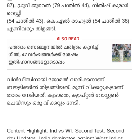
87), ധ്രുവ് ജുറെല്‍ (79 പന്തില്‍ 44), നിതീഷ് കുമാര്‍
റെഡ്ഡി
(54 പന്തില്‍ 43), കെ.എല്‍ രാഹുല്‍ (54 പന്തില്‍ 38)
എന്നിവരും തിളങ്ങി.
പത്താം സെഞ്ച്വറിയില്‍ ചരിത്രം കുറിച്ച്
ഗില്‍; 47 വര്‍ഷങ്ങള്‍ക്ക് ശേഷം
ഇതിഹാസങ്ങളോടൊപ്പം
വിന്‍ഡീസിനായി ജോമല്‍ വാരിക്കനാണ്
ബൗളിങ്ങില്‍ തിളങ്ങിയത്. മൂന്ന് വിക്കറ്റുകളാണ്
താരം നേടിയത്. കൂടാതെ, ക്യാപ്റ്റന്‍ റോസ്റ്റണ്‍
ചെയ്‌സും ഒരു വിക്കറ്റും നേടി.
Content Highlight: Ind vs WI: Second Test: Second
day Updates, India dominates against West Indies