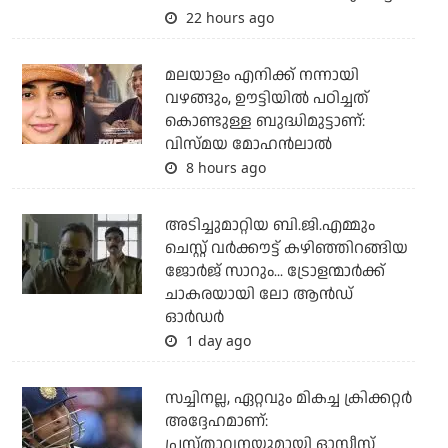
22 hours ago
മലയാളം എനിക്ക് നന്നായി
വഴങ്ങും, ഊട്ടിയില്‍ പഠിച്ചത്
കൊണ്ടുള്ള ബുദ്ധിമുട്ടാണ്:
വിസ്മയ മോഹന്‍ലാല്‍
8 hours ago
അടിച്ചുമാറ്റിയ ബി.ജി.എമ്മും
ചെസ്റ്റ് വര്‍ക്കൗട്ട് കഴിഞ്ഞിറങ്ങിയ
ജോര്‍ജ് സാറും... ട്രോളന്മാര്‍ക്ക്
ചാകരയായി ലോ ആന്‍ഡ്
ഓര്‍ഡര്‍
1 day ago
സച്ചിനല്ല, ഏറ്റവും മികച്ച ക്രിക്കറ്റര്‍
അദ്ദേഹമാണ്:
പ്രസ്താവനയുമായി ഓസീസ്