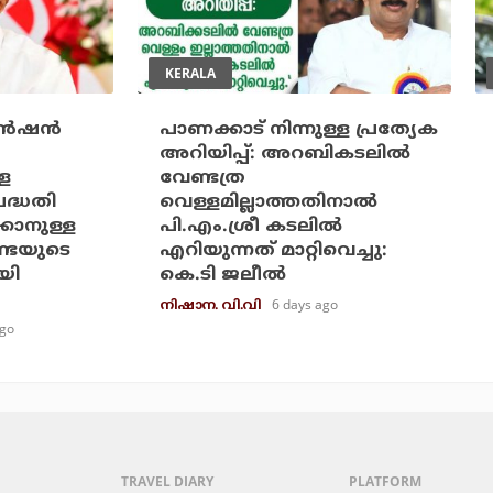
KERALA
ന്‍ഷന്‍
പാണക്കാട് നിന്നുള്ള പ്രത്യേക
അറിയിപ്പ്: അറബികടലില്‍
്ള
വേണ്ടത്ര
പദ്ധതി
വെള്ളമില്ലാത്തതിനാല്‍
്കാനുള്ള
പി.എം.ശ്രീ കടലില്‍
്ടയുടെ
എറിയുന്നത് മാറ്റിവെച്ചു:
യി
കെ.ടി ജലീല്‍
6 days ago
നിഷാന. വി.വി
ago
TRAVEL DIARY
PLATFORM