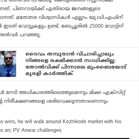
വി അന്‍വര്‍ പറഞ്ഞു. കേരളത്തില്‍ ന്യൂനപക്ഷ
നത്. പിണറായിക്ക് എതിരായ ജനങ്ങളുടെ
ത്. മതേതര വിശ്വാസികള്‍ എല്ലാം യു.ഡി.എഫിന്
 ഇടത് വോട്ടുകളും ഉണ്ട്. ബേപ്പൂരില്‍ 25000 വോട്ടിന്
അന്‍വര്‍ പറഞ്ഞു.
ദൈവം തമ്പുരാന്‍ വിചാരിച്ചാലും
നിങ്ങളെ രക്ഷിക്കാന്‍ സാധിക്കില്ല;
തോല്‍വിക്ക് പിന്നാലെ മുംബൈയോട്
മുരളി കാര്‍ത്തിക്
്‍ നേടി അധികാരത്തിലെത്തുമെന്നും മിക്ക എക്‌സിറ്റ്
റെ നിരീക്ഷണങ്ങളെ ശരിവെക്കുന്നതാണെന്നും
yas wins, he will walk around Kozhikode market with his
gs on; PV Anwar challenges