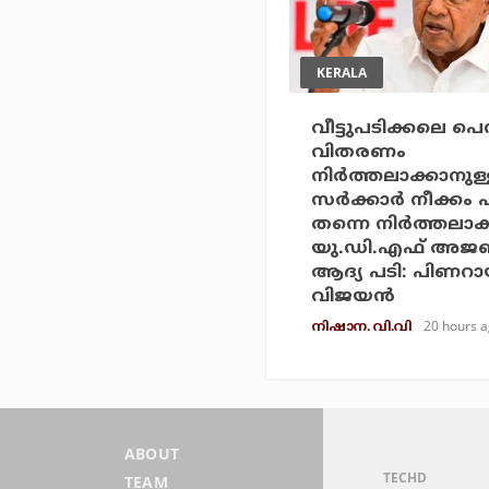
KERALA
വീട്ടുപടിക്കലെ പെ
വിതരണം
നിര്‍ത്തലാക്കാനുള
സര്‍ക്കാര്‍ നീക്കം 
തന്നെ നിര്‍ത്തലാക
യു.ഡി.എഫ് അജണ
ആദ്യ പടി: പിണറാ
വിജയന്‍
20 hours 
നിഷാന. വി.വി
ABOUT
TECHD
TEAM