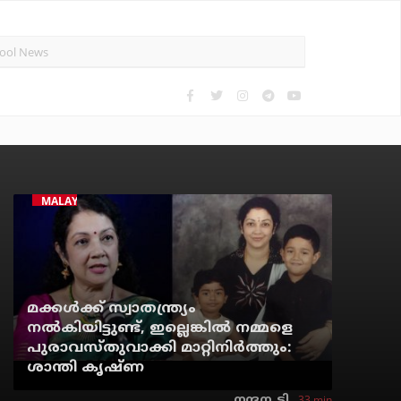
MALAYALAM CINEMA
മക്കൾക്ക് സ്വാതന്ത്ര്യം
നൽകിയിട്ടുണ്ട്, ഇല്ലെങ്കിൽ നമ്മളെ
പുരാവസ്തുവാക്കി മാറ്റിനിർത്തും:
ശാന്തി കൃഷ്ണ
33 min
നന്ദന. ടി