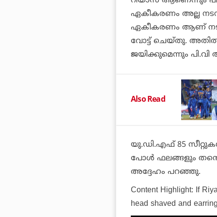
റിയാസ് ആണെന്നും പി.
ഏകീകരണം അല്ല നടന്
ഏകീകരണം ആണ് നടന്ന
വോട്ട് ചെയ്തു. അതില്‍
ജയിക്കുമെന്നും പി.വി 
Also Read
യു.ഡി.എഫ് 85 സീറ്റുകള
പോള്‍ ഫലങ്ങളും തന്
അദ്ദേഹം പറഞ്ഞു.
Content Highlight: If Ri
head shaved and earrin