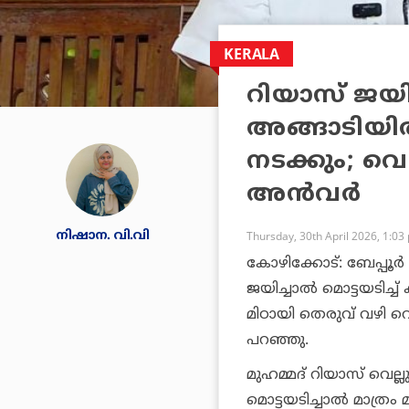
KERALA
റിയാസ് ജയി
അങ്ങാടിയില്‍
നടക്കും; വെ
അന്‍വര്‍
നിഷാന. വി.വി
Thursday, 30th April 2026, 1:03
കോഴിക്കോട്: ബേപ്പൂര
ജയിച്ചാല്‍ മൊട്ടയടിച്ച
മിഠായി തെരുവ് വഴി റെയ
പറഞ്ഞു.
മുഹമ്മദ് റിയാസ് വെല്ല
മൊട്ടയടിച്ചാല്‍ മാത്രം