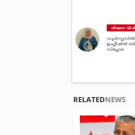
നിഷാന. വി.വ
ഡൂള്‍ന്യൂസില്
ഇംഗ്ലീഷില്‍ ബി
ഡിപ്ലോമ.
RELATED
NEWS