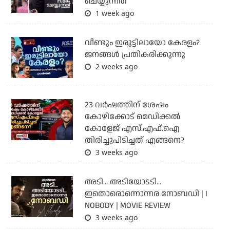
ചെയ്യുന്നത്
1 week ago
വീണ്ടും ഇരുട്ടിലായോ കേരളം?
ജനങ്ങൾ പ്രതികരിക്കുന്നു
2 weeks ago
23 വർഷത്തിന് ശേഷം
കോഴിക്കോട് മെഡിക്കൽ
കോളേജ് എസ്.എഫ്.ഐ
തിരിച്ചുപിടിച്ചത് എങ്ങനെ?
3 weeks ago
അടി... അടിയോടടി...
ഇതൊരൊന്നൊന്നര നോബഡി | I
NOBODY | MOVIE REVIEW
3 weeks ago