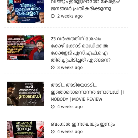
വീണ്ടും ഇരുട്ടിലായോ കേരളം?
ജനങ്ങൾ പ്രതികരിക്കുന്നു
2 weeks ago
23 വർഷത്തിന് ശേഷം
കോഴിക്കോട് മെഡിക്കൽ
കോളേജ് എസ്.എഫ്.ഐ
തിരിച്ചുപിടിച്ചത് എങ്ങനെ?
3 weeks ago
അടി... അടിയോടടി...
ഇതൊരൊന്നൊന്നര നോബഡി | I
NOBODY | MOVIE REVIEW
4 weeks ago
ബംഗാള്‍ ഇന്നലെയും ഇന്നും
4 weeks ago