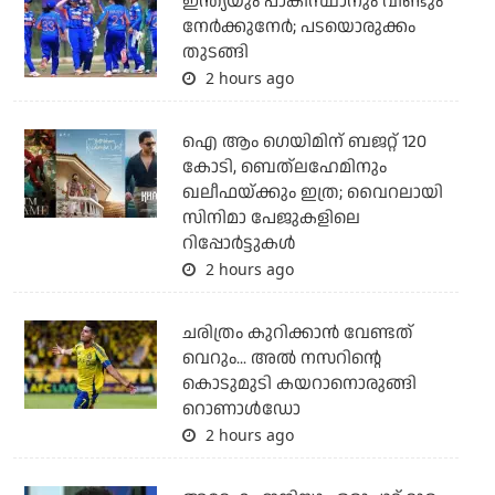
ഇന്ത്യയും പാകിസ്ഥാനും വീണ്ടും
നേര്‍ക്കുനേര്‍; പടയൊരുക്കം
തുടങ്ങി
2 hours ago
ഐ ആം ഗെയിമിന് ബജറ്റ് 120
കോടി, ബെത്‌ലഹേമിനും
ഖലീഫയ്ക്കും ഇത്ര; വൈറലായി
സിനിമാ പേജുകളിലെ
റിപ്പോര്‍ട്ടുകള്‍
2 hours ago
ചരിത്രം കുറിക്കാന്‍ വേണ്ടത്
വെറും... അല്‍ നസറിന്റെ
കൊടുമുടി കയറാനൊരുങ്ങി
റൊണാള്‍ഡോ
2 hours ago