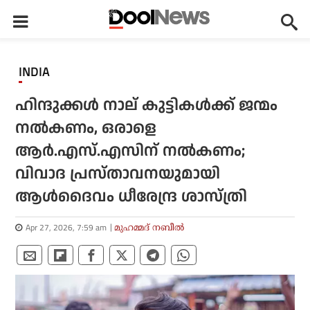
INDIA
ഹിന്ദുക്കൾ നാല് കുട്ടികൾക്ക് ജന്മം
നൽകണം, ഒരാളെ
ആർ.എസ്.എസിന് നൽകണം;
വിവാദ പ്രസ്താവനയുമായി
ആൾദൈവം ധീരേന്ദ്ര ശാസ്ത്രി
Apr 27, 2026, 7:59 am
മുഹമ്മദ് നബീല്‍