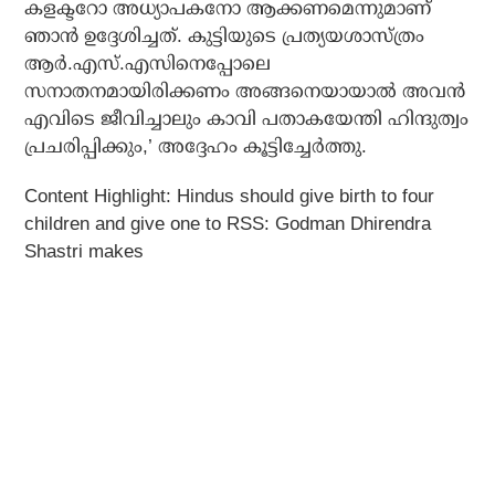
കളക്ടറോ അധ്യാപകനോ ആക്കണമെന്നുമാണ്
ഞാൻ ഉദ്ദേശിച്ചത്. കുട്ടിയുടെ പ്രത്യയശാസ്ത്രം
ആർ.എസ്.എസിനെപ്പോലെ
സനാതനമായിരിക്കണം അങ്ങനെയായാൽ അവൻ
എവിടെ ജീവിച്ചാലും കാവി പതാകയേന്തി ഹിന്ദുത്വം
പ്രചരിപ്പിക്കും,’ അദ്ദേഹം കൂട്ടിച്ചേർത്തു.
Content Highlight: Hindus should give birth to four
children and give one to RSS: Godman Dhirendra
Shastri makes