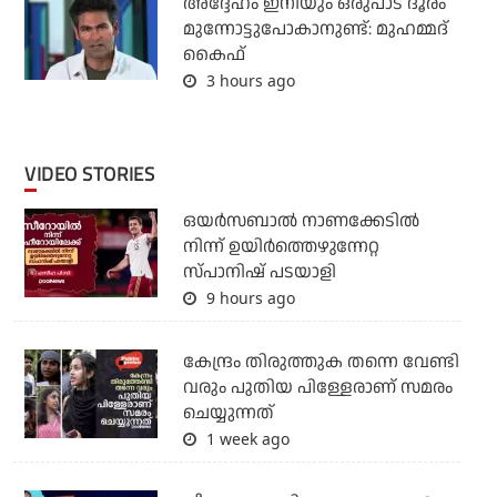
അദ്ദേഹം ഇനിയും ഒരുപാട് ദൂരം
മുന്നോട്ടുപോകാനുണ്ട്: മുഹമ്മദ്
കൈഫ്
3 hours ago
VIDEO STORIES
ഒയര്‍സബാൽ നാണക്കേടിൽ
നിന്ന് ഉയിർത്തെഴുന്നേറ്റ
സ്പാനിഷ് പടയാളി
9 hours ago
കേന്ദ്രം തിരുത്തുക തന്നെ വേണ്ടി
വരും പുതിയ പിള്ളേരാണ് സമരം
ചെയ്യുന്നത്
1 week ago