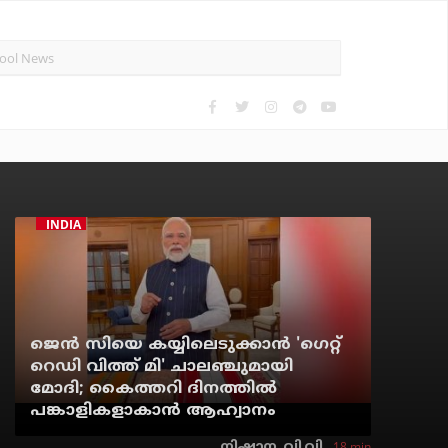
INDIA
ജെന്‍ സിയെ കയ്യിലെടുക്കാന്‍ 'ഗെറ്റ്
റെഡി വിത്ത് മി' ചാലഞ്ചുമായി
മോദി; കൈത്തറി ദിനത്തില്‍
പങ്കാളികളാകാന്‍ ആഹ്വാനം
18 min
നിഷാന. വി.വി