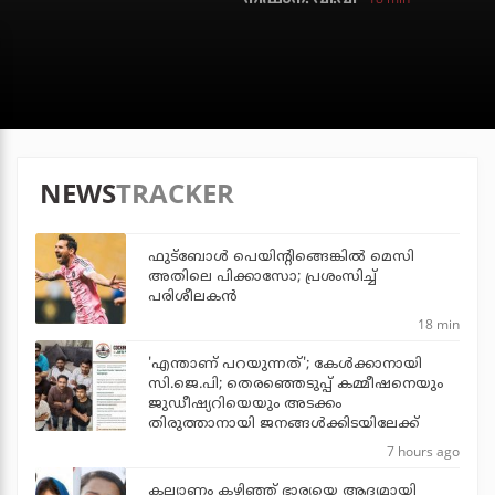
NEWS
TRACKER
ഫുട്‌ബോള്‍ പെയിന്റിങ്ങെങ്കില്‍ മെസി
അതിലെ പിക്കാസോ; പ്രശംസിച്ച്
പരിശീലകന്‍
18 min
'എന്താണ് പറയുന്നത്'; കേള്‍ക്കാനായി
സി.ജെ.പി; തെരഞ്ഞെടുപ്പ് കമ്മീഷനെയും
ജുഡീഷ്യറിയെയും അടക്കം
തിരുത്താനായി ജനങ്ങള്‍ക്കിടയിലേക്ക്
7 hours ago
കല്യാണം കഴിഞ്ഞ് ഭാര്യയെ ആദ്യമായി