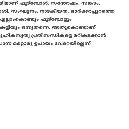
െയിമാണ് ഫുട്ബോള്‍. സന്തോഷം, സങ്കടം,
ാശി, സംഘട്ടനം, നാടകീയത, ഓര്‍ക്കാപ്പുറത്തെ
്‍.. എല്ലാംകൊണ്ടും ഫുട്ബോളും
 കളിയും ഒന്നുതന്നെ. അതുകൊണ്ടാണ്
ൂഹികസ്വത്വ പ്രതിസന്ധികളെ മറികടക്കാന്‍
്ന മറ്റൊരു ഉപായം വേറെയില്ലെന്ന്