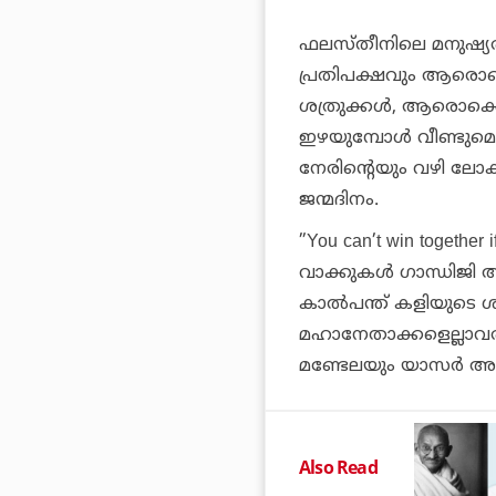
ഫലസ്തീനിലെ മനുഷ്യരും
പ്രതിപക്ഷവും ആരൊക
ശത്രുക്കള്‍, ആരൊക്കെയ
ഇഴയുമ്പോള്‍ വീണ്ടു
നേരിന്റെയും വഴി ലോകത
ജന്മദിനം.
”You can’t win together
വാക്കുകള്‍ ഗാന്ധിജി അ
കാല്‍പന്ത് കളിയുടെ 
മഹാനേതാക്കളെല്ലാവരും
മണ്ടേലയും യാസര്‍ അറ
Also Read