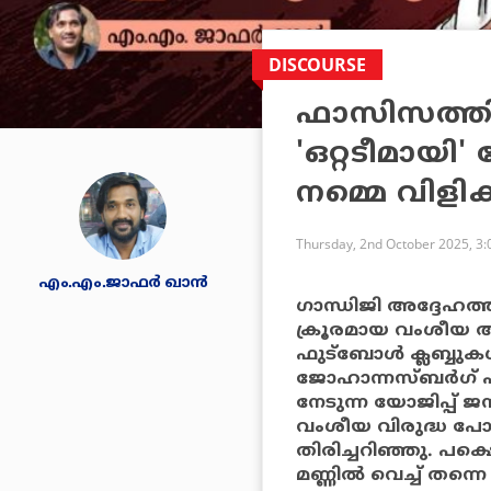
DISCOURSE
ഫാസിസത്തി
'ഒറ്റടീമായി'
നമ്മെ വിളിക്
Thursday, 2nd October 2025, 3
എം.എം.ജാഫർ ഖാൻ
ഗാന്ധിജി അദ്ദേഹത്ത
ക്രൂരമായ വംശീയ അടി
ഫുട്‌ബോള്‍ ക്ലബ്ബുകള്
ജോഹാന്നസ്ബര്‍ഗ് എന
നേടുന്ന യോജിപ്പ് 
വംശീയ വിരുദ്ധ പോരാ
തിരിച്ചറിഞ്ഞു. പക
മണ്ണില്‍ വെച്ച് തന