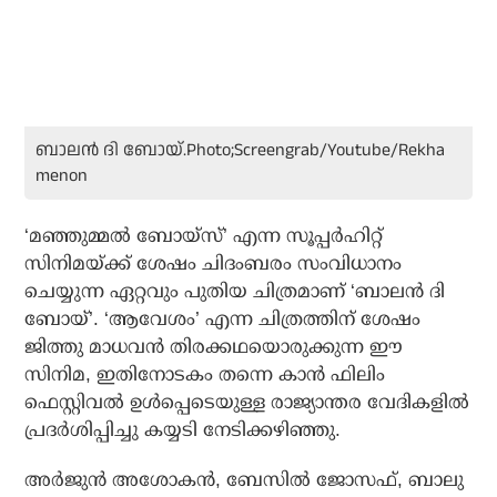
ബാലൻ ദി ബോയ്.Photo;Screengrab/Youtube/Rekha
menon
‘മഞ്ഞുമ്മൽ ബോയ്‌സ്’ എന്ന സൂപ്പർഹിറ്റ്
സിനിമയ്ക്ക് ശേഷം ചിദംബരം സംവിധാനം
ചെയ്യുന്ന ഏറ്റവും പുതിയ ചിത്രമാണ് ‘ബാലൻ ദി
ബോയ്’. ‘ആവേശം’ എന്ന ചിത്രത്തിന് ശേഷം
ജിത്തു മാധവൻ തിരക്കഥയൊരുക്കുന്ന ഈ
സിനിമ, ഇതിനോടകം തന്നെ കാൻ ഫിലിം
ഫെസ്റ്റിവൽ ഉൾപ്പെടെയുള്ള രാജ്യാന്തര വേദികളിൽ
പ്രദർശിപ്പിച്ചു കയ്യടി നേടിക്കഴിഞ്ഞു.
അർജുൻ അശോകൻ, ബേസിൽ ജോസഫ്, ബാലു