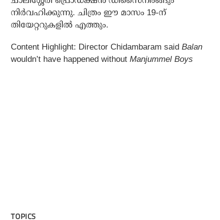
ചാലിശ്ശേരി പ്രൊഡക്ഷൻ ഡിസൈനിംങ്ങും
നിർവഹിക്കുന്നു. ചിത്രം ഈ മാസം 19-ന്
തിയേറ്ററുകളിൽ എത്തും.
Content Highlight: Director Chidambaram said
Balan
wouldn’t have happened without
Manjummel Boys
TOPICS