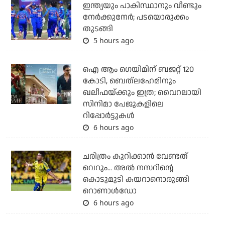
ഇന്ത്യയും പാകിസ്ഥാനും വീണ്ടും
നേര്‍ക്കുനേര്‍; പടയൊരുക്കം
തുടങ്ങി
5 hours ago
ഐ ആം ഗെയിമിന് ബജറ്റ് 120
കോടി, ബെത്‌ലഹേമിനും
ഖലീഫയ്ക്കും ഇത്ര; വൈറലായി
സിനിമാ പേജുകളിലെ
റിപ്പോര്‍ട്ടുകള്‍
6 hours ago
ചരിത്രം കുറിക്കാന്‍ വേണ്ടത്
വെറും... അല്‍ നസറിന്റെ
കൊടുമുടി കയറാനൊരുങ്ങി
റൊണാള്‍ഡോ
6 hours ago