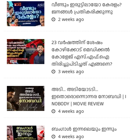
വീണ്ടും ഇരുട്ടിലായോ കേരളം?
ജനങ്ങൾ പ്രതികരിക്കുന്നു
2 weeks ago
23 വർഷത്തിന് ശേഷം
കോഴിക്കോട് മെഡിക്കൽ
കോളേജ് എസ്.എഫ്.ഐ
തിരിച്ചുപിടിച്ചത് എങ്ങനെ?
3 weeks ago
അടി... അടിയോടടി...
ഇതൊരൊന്നൊന്നര നോബഡി | I
NOBODY | MOVIE REVIEW
4 weeks ago
ബംഗാള്‍ ഇന്നലെയും ഇന്നും
4 weeks ago