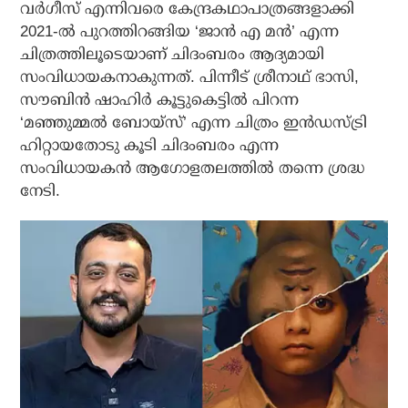
വർഗീസ് എന്നിവരെ കേന്ദ്രകഥാപാത്രങ്ങളാക്കി
2021-ൽ പുറത്തിറങ്ങിയ ‘ജാൻ എ മൻ’ എന്ന
ചിത്രത്തിലൂടെയാണ് ചിദംബരം ആദ്യമായി
സംവിധായകനാകുന്നത്. പിന്നീട് ശ്രീനാഥ് ഭാസി,
സൗബിൻ ഷാഹിർ കൂട്ടുകെട്ടിൽ പിറന്ന
‘മഞ്ഞുമ്മൽ ബോയ്സ്’ എന്ന ചിത്രം ഇൻഡസ്ട്രി
ഹിറ്റായതോടു കൂടി ചിദംബരം എന്ന
സംവിധായകൻ ആഗോളതലത്തിൽ തന്നെ ശ്രദ്ധ
നേടി.