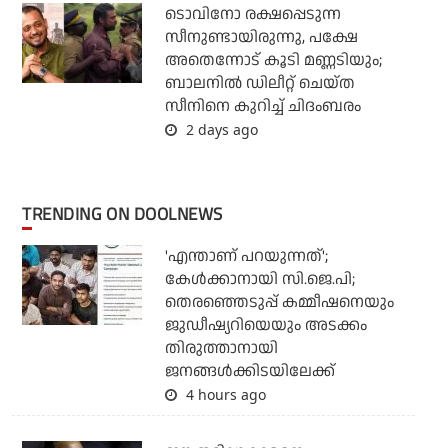
ടൊവിനോ രക്ഷപ്പെടുന്ന
സീനുണ്ടായിരുന്നു, പക്ഷേ
അതെന്നോട് കൂടി മണ്ണടിയും;
ബാലനില്‍ ഡിലീറ്റ് ചെയ്ത
സീനിനെ കുറിച്ച് ചിദംബരം
2 days ago
TRENDING ON DOOLNEWS
'എന്താണ് പറയുന്നത്';
കേള്‍ക്കാനായി സി.ജെ.പി;
തെരഞ്ഞെടുപ്പ് കമ്മീഷനെയും
ജുഡീഷ്യറിയെയും അടക്കം
തിരുത്താനായി
ജനങ്ങള്‍ക്കിടയിലേക്ക്
4 hours ago