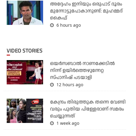
അദ്ദേഹം ഇനിയും ഒരുപാട് ദൂരം
മുന്നോട്ടുപോകാനുണ്ട്: മുഹമ്മദ്
കൈഫ്
6 hours ago
VIDEO STORIES
ഒയര്‍സബാൽ നാണക്കേടിൽ
നിന്ന് ഉയിർത്തെഴുന്നേറ്റ
സ്പാനിഷ് പടയാളി
12 hours ago
കേന്ദ്രം തിരുത്തുക തന്നെ വേണ്ടി
വരും പുതിയ പിള്ളേരാണ് സമരം
ചെയ്യുന്നത്
1 week ago