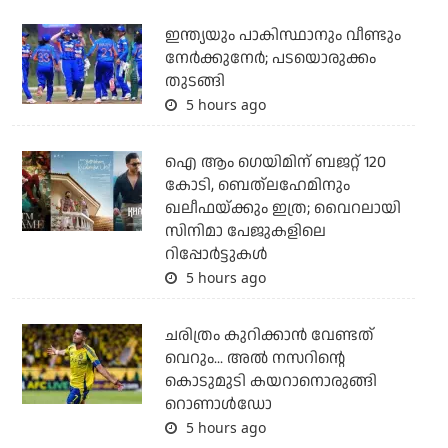
ഇന്ത്യയും പാകിസ്ഥാനും വീണ്ടും
നേര്‍ക്കുനേര്‍; പടയൊരുക്കം
തുടങ്ങി
5 hours ago
ഐ ആം ഗെയിമിന് ബജറ്റ് 120
കോടി, ബെത്‌ലഹേമിനും
ഖലീഫയ്ക്കും ഇത്ര; വൈറലായി
സിനിമാ പേജുകളിലെ
റിപ്പോര്‍ട്ടുകള്‍
5 hours ago
ചരിത്രം കുറിക്കാന്‍ വേണ്ടത്
വെറും... അല്‍ നസറിന്റെ
കൊടുമുടി കയറാനൊരുങ്ങി
റൊണാള്‍ഡോ
5 hours ago