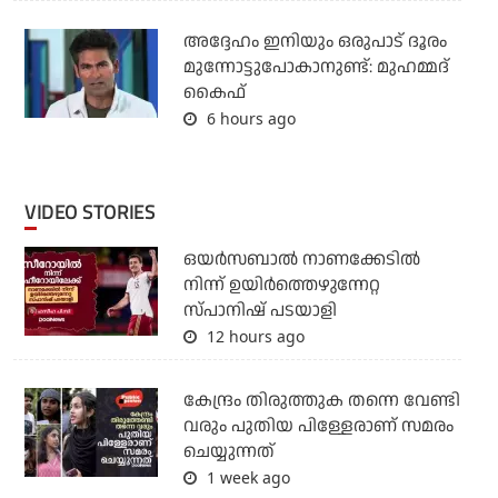
അദ്ദേഹം ഇനിയും ഒരുപാട് ദൂരം
മുന്നോട്ടുപോകാനുണ്ട്: മുഹമ്മദ്
കൈഫ്
6 hours ago
VIDEO STORIES
ഒയര്‍സബാൽ നാണക്കേടിൽ
നിന്ന് ഉയിർത്തെഴുന്നേറ്റ
സ്പാനിഷ് പടയാളി
12 hours ago
കേന്ദ്രം തിരുത്തുക തന്നെ വേണ്ടി
വരും പുതിയ പിള്ളേരാണ് സമരം
ചെയ്യുന്നത്
1 week ago