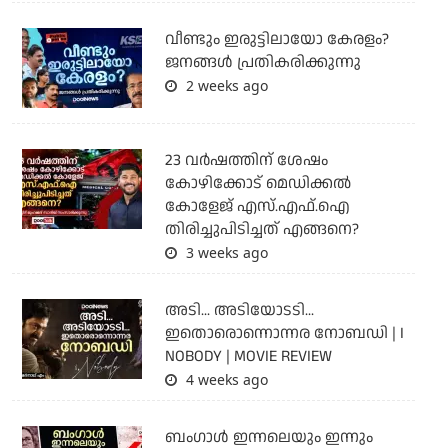
വീണ്ടും ഇരുട്ടിലായോ കേരളം?
ജനങ്ങൾ പ്രതികരിക്കുന്നു
2 weeks ago
23 വർഷത്തിന് ശേഷം
കോഴിക്കോട് മെഡിക്കൽ
കോളേജ് എസ്.എഫ്.ഐ
തിരിച്ചുപിടിച്ചത് എങ്ങനെ?
3 weeks ago
അടി... അടിയോടടി...
ഇതൊരൊന്നൊന്നര നോബഡി | I
NOBODY | MOVIE REVIEW
4 weeks ago
ബംഗാള്‍ ഇന്നലെയും ഇന്നും