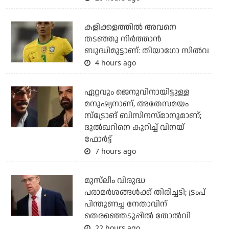
കളിക്കളത്തില്‍ അവനെ
തടഞ്ഞു നിര്‍ത്താന്‍
ബുദ്ധിമുട്ടാണ്: തിയാഗോ സില്‍വ
4 hours ago
ഏറ്റവും ജെനുവിനായിട്ടുള്ള
മനുഷ്യനാണ്, അതേസമയം
സ്‌ട്രോങ് ബിസിനസ്മാനുമാണ്;
ദുല്‍ഖറിനെ കുറിച്ച് വിനയ്
ഫോര്‍ട്ട്
7 hours ago
മുസ്‌ലീം വിരുദ്ധ
പരാമര്‍ശങ്ങള്‍ക്ക് തിരിച്ചടി; ട്രംപ്
പിന്തുണച്ച നേതാവിന്
തെരഞ്ഞെടുപ്പില്‍ തോല്‍വി
22 hours ago