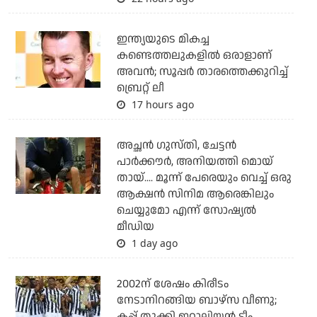
ഇന്ത്യയുടെ മികച്ച
കണ്ടെത്തലുകളില്‍ ഒരാളാണ്
അവന്‍; സൂപ്പര്‍ താരത്തെക്കുറിച്ച്
ബ്രെറ്റ് ലീ
17 hours ago
അച്ഛന്‍ ഗുസ്തി, ചേട്ടന്‍
പാര്‍ക്കൗര്‍, അനിയത്തി മൊയ്
തായ്.... മൂന്ന് പേരെയും വെച്ച് ഒരു
ആക്ഷന്‍ സിനിമ ആരെങ്കിലും
ചെയ്യുമോ എന്ന് സോഷ്യല്‍
മീഡിയ
1 day ago
2002ന് ശേഷം കിരീടം
നേടാനിറങ്ങിയ ബാഴ്സ വീണു;
കപ്പ് തൂക്കി ഇറ്റാലിയൻ ടീം