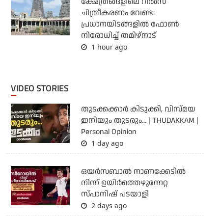
ക്ഷേത്രങ്ങളിലെ റീല്‍സ്
ചിത്രീകരണം വേണ്ട:
പ്രധാനയിടങ്ങളില്‍ ഫോണ്‍
നിരോധിച്ച് തമിഴ്‌നാട്
1 hour ago
VIDEO STORIES
തുടക്കക്കാര്‍ കിടുക്കി, വിസ്മയ
ഇനിയും തുടരും... | THUDAKKAM |
Personal Opinion
1 day ago
ഒയര്‍സബാൽ നാണക്കേടിൽ
നിന്ന് ഉയിർത്തെഴുന്നേറ്റ
സ്പാനിഷ് പടയാളി
2 days ago