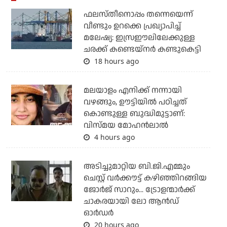
ഫലസ്തീനൊപ്പം തന്നെയെന്ന്
വീണ്ടും ഉറക്കെ പ്രഖ്യാപിച്ച്
മലേഷ്യ: ഇസ്രഈലിലേക്കുള്ള
ചരക്ക് കണ്ടെയ്‌നര്‍ കണ്ടുകെട്ടി
18 hours ago
മലയാളം എനിക്ക് നന്നായി
വഴങ്ങും, ഊട്ടിയില്‍ പഠിച്ചത്
കൊണ്ടുള്ള ബുദ്ധിമുട്ടാണ്:
വിസ്മയ മോഹന്‍ലാല്‍
4 hours ago
അടിച്ചുമാറ്റിയ ബി.ജി.എമ്മും
ചെസ്റ്റ് വര്‍ക്കൗട്ട് കഴിഞ്ഞിറങ്ങിയ
ജോര്‍ജ് സാറും... ട്രോളന്മാര്‍ക്ക്
ചാകരയായി ലോ ആന്‍ഡ്
ഓര്‍ഡര്‍
20 hours ago