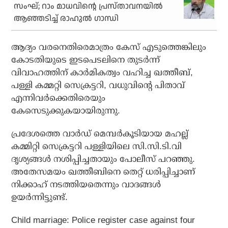
സംഘ്; റാം മാധവിന്റെ പ്രസ്താവനയിൽ
ആഞ്ഞടിച്ച് രാഹുൽ ഗാന്ധി
ആദ്യം വരനെതിരെമാത്രം കേസ് എടുത്തെങ്കിലും
കോടതിയുടെ ഇടപെടലിനെ തുടർന്ന്
വിവാഹത്തിന് കാർമികത്വം വഹിച്ച ഖത്തീബ്,
പള്ളി കമ്മറ്റി സെക്രട്ടറി, വധുവിന്റെ പിതാവ്
എന്നിവർക്കെതിരെയും
കേസെടുക്കുകയായിരുന്നു.
പ്രദേശത്തെ വാർഡ് മെമ്പർകൂടിയായ മഹല്ല്
കമ്മിറ്റി സെക്രട്ടറി പള്ളിയിലെ സി.സി.ടി.വി
ദൃശ്യങ്ങൾ നശിപ്പിച്ചതായും പോലീസ് പറഞ്ഞു.
അതേസമയം ഖത്തീബിനെ തെറ്റ് ധരിപ്പിച്ചാണ്
നിക്കാഹ് നടത്തിയതെന്നും വാദങ്ങൾ
ഉയർന്നിട്ടുണ്ട്.
Child marriage: Police register case against four