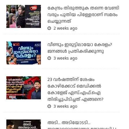
കേന്ദ്രം തിരുത്തുക തന്നെ വേണ്ടി
വരും പുതിയ പിള്ളേരാണ് സമരം
ചെയ്യുന്നത്
2 weeks ago
വീണ്ടും ഇരുട്ടിലായോ കേരളം?
ജനങ്ങൾ പ്രതികരിക്കുന്നു
3 weeks ago
23 വർഷത്തിന് ശേഷം
കോഴിക്കോട് മെഡിക്കൽ
കോളേജ് എസ്.എഫ്.ഐ
തിരിച്ചുപിടിച്ചത് എങ്ങനെ?
3 weeks ago
അടി... അടിയോടടി...