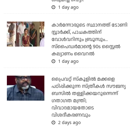
1 day ago
കാര്‍ന്നോരുടെ സ്ഥാനത്ത് ടോണി
സ്റ്റാര്‍ക്ക്, പാചകത്തിന്
വോള്‍വറിനും ബ്രൂസും...
സ്‌പൈഡര്‍മാന്റെ 90s സ്റ്റൈല്‍
കല്യാണം വൈറല്‍
1 day ago
പ്രൈവറ്റ് സ്‌കൂളില്‍ മക്കളെ
പഠിപ്പിക്കുന്ന സ്ത്രീകള്‍ സൗജന്യ
ബസില്‍ തള്ളിക്കയറുന്നെന്ന്
ഗതാഗത മന്ത്രി;
വിവാദമായതോടെ
വിശദീകരണവും
2 days ago