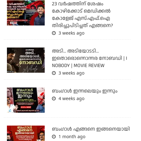
23 വർഷത്തിന് ശേഷം
കോഴിക്കോട് മെഡിക്കൽ
കോളേജ് എസ്.എഫ്.ഐ
തിരിച്ചുപിടിച്ചത് എങ്ങനെ?
3 weeks ago
അടി... അടിയോടടി...
ഇതൊരൊന്നൊന്നര നോബഡി | I
NOBODY | MOVIE REVIEW
3 weeks ago
ബംഗാള്‍ ഇന്നലെയും ഇന്നും
4 weeks ago
ബം​ഗാൾ എങ്ങനെ ഇങ്ങനെയായി
1 month ago