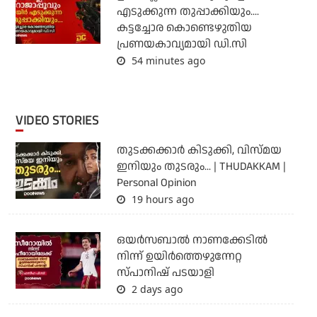
എടുക്കുന്ന തുപ്പാക്കിയും....
കട്ടച്ചോര കൊണ്ടെഴുതിയ
പ്രണയകാവ്യമായി ഡി.സി
54 minutes ago
VIDEO STORIES
തുടക്കക്കാര്‍ കിടുക്കി, വിസ്മയ
ഇനിയും തുടരും... | THUDAKKAM |
Personal Opinion
19 hours ago
ഒയര്‍സബാൽ നാണക്കേടിൽ
നിന്ന് ഉയിർത്തെഴുന്നേറ്റ
സ്പാനിഷ് പടയാളി
2 days ago