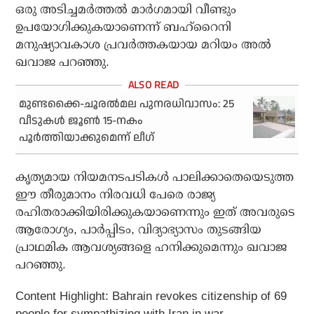
ഒരു അടിച്ചമർത്തൽ മാർഗമായി വീണ്ടും
ഉപയോഗിക്കുകയാണെന്ന് ബഹ്‌റൈനി
മനുഷ്യാവകാശ പ്രവർത്തകയായ മറിയം അൽ
ഖവാജ പറഞ്ഞു.
മുണ്ടക്കൈ-ചൂരല്‍മല പുനരധിവാസം: 25
വീടുകള്‍ ജൂണ്‍ 15-നകം
പൂര്‍ത്തിയാക്കുമെന്ന് ലീഗ്
കൃത്യമായ നിയമനടപടികൾ പാലിക്കാതെയെടുത്ത
ഈ തീരുമാനം നിരവധി പേരെ രാജ്യ
രഹിതരാക്കിയിരിക്കുകയാണെന്നും ഇത് അവരുടെ
ആരോഗ്യം, പാർപ്പിടം, വിദ്യാഭ്യാസം തുടങ്ങിയ
പ്രാഥമിക ആവശ്യങ്ങളെ ഹനിക്കുമെന്നും ഖവാജ
പറഞ്ഞു.
Content Highlight: Bahrain revokes citizenship of 69
people for sympathizing with Iran in war