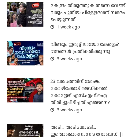
കേന്ദ്രം തിരുത്തുക തന്നെ വേണ്ടി
വരും പുതിയ പിള്ളേരാണ് സമരം
ചെയ്യുന്നത്
1 week ago
വീണ്ടും ഇരുട്ടിലായോ കേരളം?
ജനങ്ങൾ പ്രതികരിക്കുന്നു
3 weeks ago
23 വർഷത്തിന് ശേഷം
കോഴിക്കോട് മെഡിക്കൽ
കോളേജ് എസ്.എഫ്.ഐ
തിരിച്ചുപിടിച്ചത് എങ്ങനെ?
3 weeks ago
അടി... അടിയോടടി...
ഇതൊരൊന്നൊന്നര നോബഡി | I