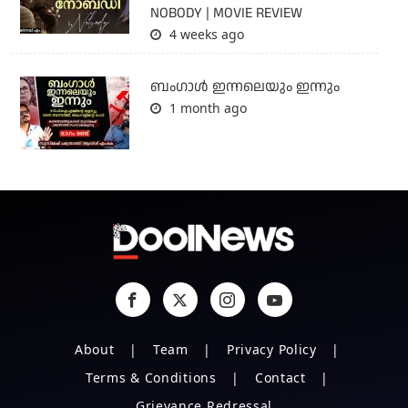
NOBODY | MOVIE REVIEW
4 weeks ago
ബംഗാള്‍ ഇന്നലെയും ഇന്നും
1 month ago
About
Team
Privacy Policy
Terms & Conditions
Contact
Grievance Redressal