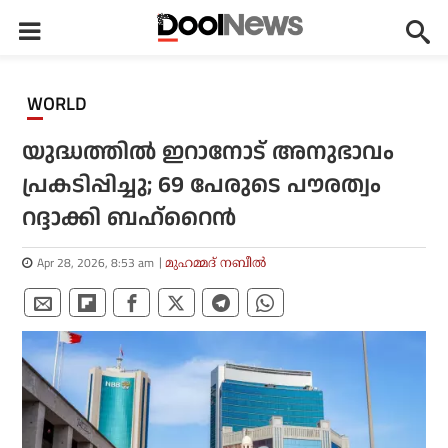
WORLD
യുദ്ധത്തിൽ ഇറാനോട് അനുഭാവം
പ്രകടിപ്പിച്ചു; 69 പേരുടെ പൗരത്വം
റദ്ദാക്കി ബഹ്‌റൈൻ
Apr 28, 2026, 8:53 am
മുഹമ്മദ് നബീല്‍