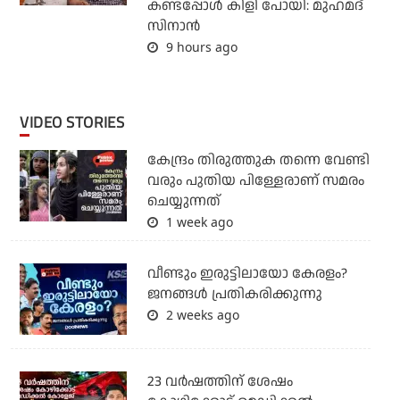
കണ്ടപ്പോള്‍ കിളി പോയി: മുഹമദ്
സിനാന്‍
9 hours ago
VIDEO STORIES
കേന്ദ്രം തിരുത്തുക തന്നെ വേണ്ടി
വരും പുതിയ പിള്ളേരാണ് സമരം
ചെയ്യുന്നത്
1 week ago
വീണ്ടും ഇരുട്ടിലായോ കേരളം?
ജനങ്ങൾ പ്രതികരിക്കുന്നു
2 weeks ago
23 വർഷത്തിന് ശേഷം