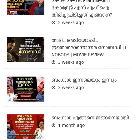
കോഴിക്കോട് മെഡിക്കൽ
കോളേജ് എസ്.എഫ്.ഐ
തിരിച്ചുപിടിച്ചത് എങ്ങനെ?
2 weeks ago
അടി... അടിയോടടി...
ഇതൊരൊന്നൊന്നര നോബഡി | I
NOBODY | MOVIE REVIEW
3 weeks ago
ബംഗാള്‍ ഇന്നലെയും ഇന്നും
3 weeks ago
ബം​ഗാൾ എങ്ങനെ ഇങ്ങനെയായി
1 month ago