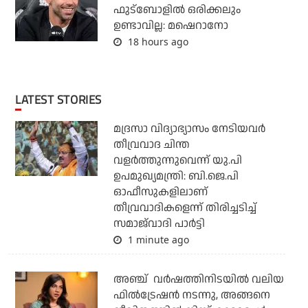
ഫുട്ബോളിൽ ഒരിക്കലും
ഉണ്ടാവില്ല: മഷെറാനോ
18 hours ago
LATEST STORIES
മദ്രസാ വിദ്യാഭ്യാസം നേടിയവര്‍
തീവ്രവാദ ചിന്ത
വളര്‍ത്തുന്നുവെന്ന് യു.പി
ഉപമുഖ്യമന്ത്രി: ബി.ജെ.പി
ഓഫീസുകളിലാണ്
തീവ്രവാദികളെന്ന് തിരിച്ചടിച്ച്
സമാജ്‌വാദി പാര്‍ട്ടി
1 minute ago
അഞ്ച് വർഷത്തിനിടയിൽ വലിയ
ഫിൽട്രേഷൻ നടന്നു, അങ്ങനെ