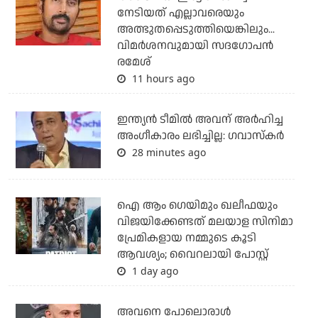
നേടിയത് എല്ലാവരെയും
അത്ഭുതപ്പെടുത്തിയെങ്കിലും...
വിമര്‍ശനവുമായി സദഗോപന്‍
രമേശ്
11 hours ago
ഇന്ത്യന്‍ ടീമില്‍ അവന് അര്‍ഹിച്ച
അംഗീകാരം ലഭിച്ചില്ല: ഗവാസ്‌കര്‍
28 minutes ago
ഐ ആം ഗെയിമും ഖലീഫയും
വിജയിക്കേണ്ടത് മലയാള സിനിമാ
പ്രേമികളായ നമ്മുടെ കൂടി
ആവശ്യം; വൈറലായി പോസ്റ്റ്
1 day ago
അവനെ പോലൊരാൾ