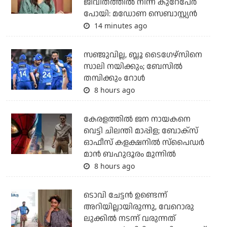
ജീവിതത്തിൽ നിന്ന് കുറേപേർ
പോയി: മഡോണ സെബാസ്റ്റ്യൻ
14 minutes ago
സഞ്ജുവില്ല, ബ്ലൂ ടൈഗേഴ്‌സിനെ
സാലി നയിക്കും; ബേസില്‍
തമ്പിക്കും റോള്‍
8 hours ago
കേരളത്തില്‍ ജന നായകനെ
വെട്ടി ചിലന്തി മാപ്പിള; ബോക്‌സ്
ഓഫീസ് കളക്ഷനില്‍ സ്‌പൈഡര്‍
മാന്‍ ബഹുദൂരം മുന്നില്‍
8 hours ago
ടൊവി ചേട്ടന്‍ ഉണ്ടെന്ന്
അറിയില്ലായിരുന്നു, വേറൊരു
ലുക്കില്‍ നടന്ന് വരുന്നത്