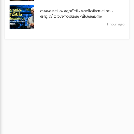
സമകാലിക മുസ്‌ലിം ടെലിവിഞ്ചലിസം:
ഒരു വിമര്‍ശനാത്മക വിശകലനം
1 hour ago