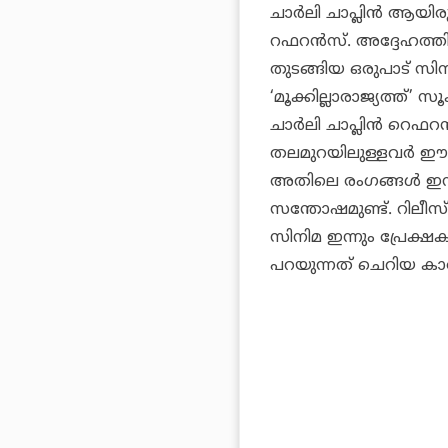
ചാർലി ചാപ്ലിൻ ആയിരു
റഫറൻസ്. അദ്ദേഹത്തിന്
തുടങ്ങിയ ഒരുപാട് സിനി
‘മൂക്കില്ലാരാജ്യത്ത്’
ചാർലി ചാപ്ലിൻ റെഫ
തലമുറയിലുള്ളവർ ഈ സി
അതിലെ രംഗങ്ങൾ ഇന്
സന്തോഷമുണ്ട്. റിലീസ
സിനിമ ഇന്നും പ്രേക്
പറയുന്നത് ചെറിയ കാര്