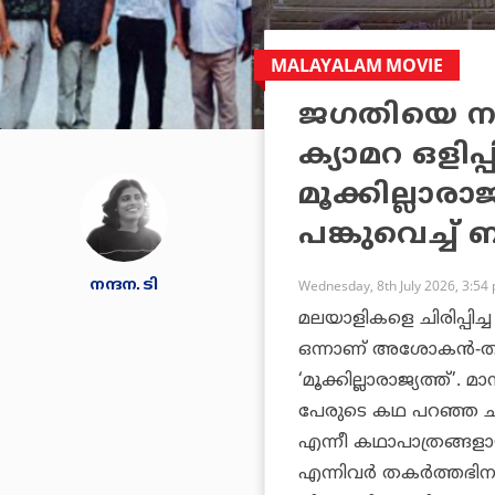
MALAYALAM MOVIE
ജഗതിയെ നടു
ക്യാമറ ഒളിപ്പ
മൂക്കില്ലാര
പങ്കുവെച്ച് 
നന്ദന. ടി
Wednesday, 8th July 2026, 3:54
മലയാളികളെ ചിരിപ്പിച
ഒന്നാണ് അശോകൻ-താഹ 
‘മൂക്കില്ലാരാജ്യത്ത്’.
പേരുടെ കഥ പറഞ്ഞ ചി
എന്നീ കഥാപാത്രങ്ങളായ
എന്നിവർ തകർത്തഭിനയിച