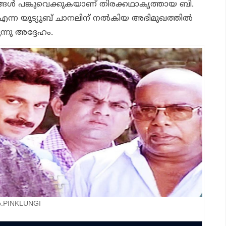
ങ്ങൾ പങ്കുവെക്കുകയാണ് തിരക്കഥാകൃത്തായ ബി.
വ് എന്ന യൂട്യൂബ് ചാനലിന് നൽകിയ അഭിമുഖത്തിൽ
്നു അദ്ദേഹം.
to.PINKLUNGI