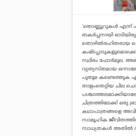
‘തൊണ്ണൂറുകൾ എന്ന്
തകർപ്പനായി ഓടിയിരുന
തൊഴിൽരഹിതരായ ചെറു
കഷ്ടപ്പാടുകളുമൊക്കെ
സ്ഥിരം ഫോർമുല. അങ്ങ
വ്യത്യസ്തമായ ഒന്നാ
പുതുമ കണ്ടെത്തുക എന്
താളംതെറ്റിയ ചില ചെറ
പശ്ചാത്തലമാക്കിയാ
ചിത്രത്തിലേക്ക് ഒരു ഭ
കഥാപാത്രങ്ങളെ അവിട
സാമൂഹിക ജീവിതത്തിലേ
സാധ്യതകൾ അതിൽ തുറന്