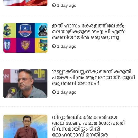
1 day ago
ഇതിഹാസം കേരളത്തിലേക്ക്;
മലയാളികളുടെ 'ഐ.പി.എല്‍'
അണിയറയില്‍ ഒരുങ്ങുന്നു
1 day ago
‘ബ്ലോക്ക്ബസ്റ്ററാകുമെന്ന് കരുതി,
പക്ഷേ ചിത്രം ആവറേജായി’: ജൂഡ്
ആന്തണി ജോസഫ്
1 day ago
വിദ്യാര്‍ത്ഥികള്‍ക്കെതിരായ
അധിക്ഷേപ പരാമര്‍ശം; പത്ത്
ദിവസമായിട്ടും ടി.ജി
മോഹന്‍ദാസിനെതിരെ