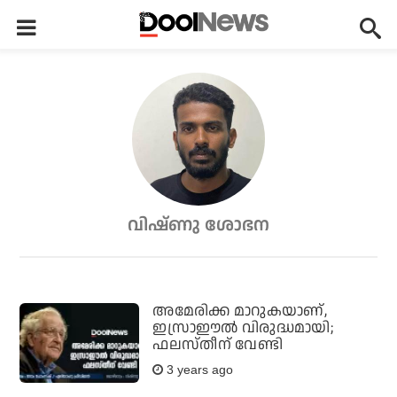
വിഷ്ണു ശോഭന
അമേരിക്ക മാറുകയാണ്,
ഇസ്രാഈല്‍ വിരുദ്ധമായി;
ഫലസ്തീന് വേണ്ടി
3 years ago