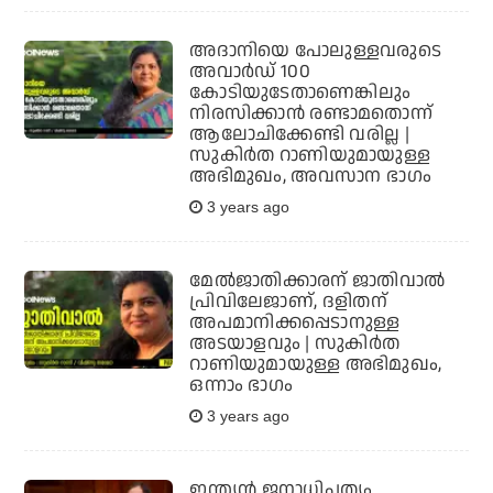
അദാനിയെ പോലുള്ളവരുടെ
അവാര്‍ഡ് 100
കോടിയുടേതാണെങ്കിലും
നിരസിക്കാന്‍ രണ്ടാമതൊന്ന്
ആലോചിക്കേണ്ടി വരില്ല |
സുകിര്‍ത റാണിയുമായുള്ള
അഭിമുഖം, അവസാന ഭാഗം
3 years ago
മേല്‍ജാതിക്കാരന് ജാതിവാല്‍
പ്രിവിലേജാണ്, ദളിതന്
അപമാനിക്കപ്പെടാനുള്ള
അടയാളവും | സുകിര്‍ത
റാണിയുമായുള്ള അഭിമുഖം,
ഒന്നാം ഭാഗം
3 years ago
ഇന്ത്യന്‍ ജനാധിപത്യം