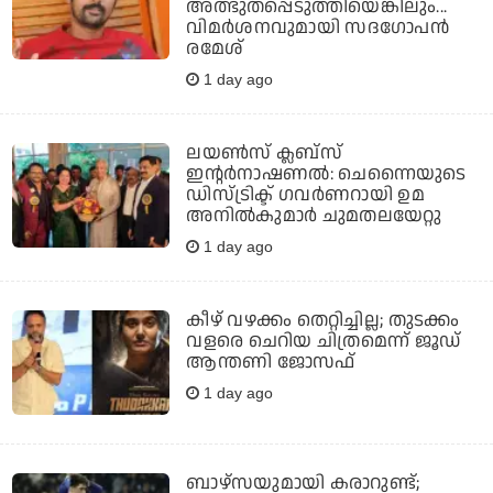
അത്ഭുതപ്പെടുത്തിയെങ്കിലും...
വിമര്‍ശനവുമായി സദഗോപന്‍
രമേശ്
1 day ago
ലയണ്‍സ് ക്ലബ്‌സ്
ഇന്റര്‍നാഷണല്‍: ചെന്നൈയുടെ
ഡിസ്ട്രിക്ട് ഗവര്‍ണറായി ഉമ
അനില്‍കുമാര്‍ ചുമതലയേറ്റു
1 day ago
കീഴ് വഴക്കം തെറ്റിച്ചില്ല; തുടക്കം
വളരെ ചെറിയ ചിത്രമെന്ന് ജൂഡ്
ആന്തണി ജോസഫ്
1 day ago
ബാഴ്‌സയുമായി കരാറുണ്ട്;