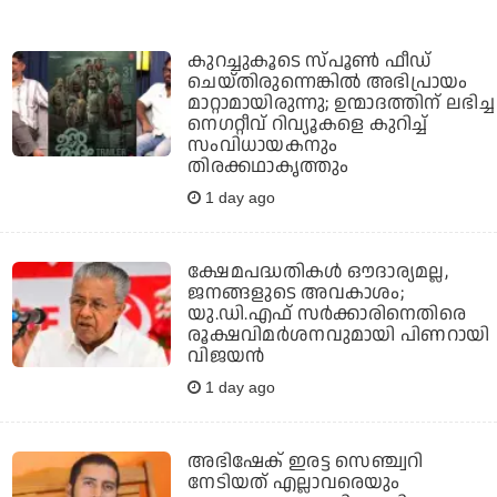
കുറച്ചുകൂടെ സ്പൂണ്‍ ഫീഡ്
ചെയ്തിരുന്നെങ്കില്‍ അഭിപ്രായം
മാറ്റാമായിരുന്നു; ഉന്മാദത്തിന് ലഭിച്ച
നെഗറ്റീവ് റിവ്യൂകളെ കുറിച്ച്
സംവിധായകനും
തിരക്കഥാകൃത്തും
1 day ago
ക്ഷേമപദ്ധതികള്‍ ഔദാര്യമല്ല,
ജനങ്ങളുടെ അവകാശം;
യു.ഡി.എഫ് സര്‍ക്കാരിനെതിരെ
രൂക്ഷവിമര്‍ശനവുമായി പിണറായി
വിജയന്‍
1 day ago
അഭിഷേക് ഇരട്ട സെഞ്ച്വറി
നേടിയത് എല്ലാവരെയും