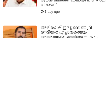
രൂക്ഷവിമര്‍ശനവുമായി പിണറായി
വിജയന്‍
1 day ago
അഭിഷേക് ഇരട്ട സെഞ്ച്വറി
നേടിയത് എല്ലാവരെയും
അത്ഭുതപ്പെടുത്തിയെങ്കിലും...
വിമര്‍ശനവുമായി സദഗോപന്‍
രമേശ്
1 day ago
ലയണ്‍സ് ക്ലബ്‌സ്
ഇന്റര്‍നാഷണല്‍: ചെന്നൈയുടെ
ഡിസ്ട്രിക്ട് ഗവര്‍ണറായി ഉമ
അനില്‍കുമാര്‍ ചുമതലയേറ്റു
1 day ago
കീഴ് വഴക്കം തെറ്റിച്ചില്ല; തുടക്കം