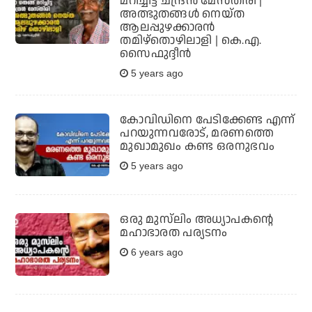
മറിച്ചിട്ട ചന്ദ്രന്‍ മേസ്തിരി |
അത്ഭുതങ്ങള്‍ നെയ്ത
ആലപ്പുഴക്കാരന്‍
തമിഴ്‌തൊഴിലാളി | കെ.എ.
സൈഫുദ്ദീന്‍
5 years ago
കോവിഡിനെ പേടിക്കേണ്ട എന്ന്
പറയുന്നവരോട്, മരണത്തെ
മുഖാമുഖം കണ്ട ഒരനുഭവം
5 years ago
ഒരു മുസ്‌ലിം അധ്യാപകന്റെ
മഹാഭാരത പര്യടനം
6 years ago