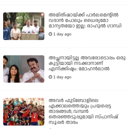
അമിത്ഷായ്ക്ക് പാര്‍ലമെന്റില്‍
വരാന്‍ പോലും ധൈര്യമോ
മാന്യതയോ ഇല്ല: രാഹുല്‍ ഗാന്ധി
1 day ago
അച്ഛനായിട്ടല്ല അവരോടൊപ്പം ഒരു
കുട്ടിയായി നടക്കാനാണ്
എനിക്കിഷ്ടം: മോഹൻലാൽ
1 day ago
അവര്‍ ഫുട്‌ബോളിലെ
എക്കാലത്തെയും പ്രയപ്പെട്ട
താരങ്ങള്‍; വമ്പന്‍
തെരഞ്ഞടുപ്പുമായി സ്പാനിഷ്
സൂപ്പര്‍ താരം