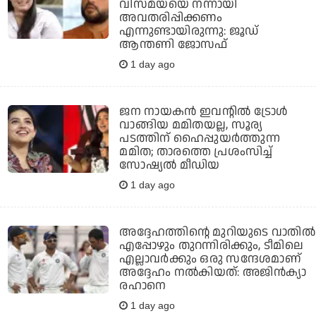
വിസ്മയയെ നന്നായി
അവതരിപ്പിക്കണം
എന്നുണ്ടായിരുന്നു: ജൂഡ്
ആന്തണി ജോസഫ്
1 day ago
ജന നായകന്‍ ഇവന്റില്‍ ട്രോള്‍
വാങ്ങിയ മമിതയല്ല, സൂര്യ
പടത്തിന് ഹൈപ്പുയര്‍ത്തുന്ന
മമിത; താരത്തെ പ്രശംസിച്ച്
സോഷ്യല്‍ മീഡിയ
1 day ago
അദ്ദേഹത്തിന്റെ മുറിയുടെ വാതില്‍
എപ്പോഴും തുറന്നിരിക്കും, ടീമിലെ
എല്ലാവര്‍ക്കും ഒരു സന്ദേശമാണ്
അദ്ദേഹം നല്‍കിയത്: അജിന്‍ക്യാ
രഹാനെ
1 day ago