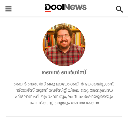
ബെൻ ബർഗിസ്
ബെൻ ബർഗിസ് ഒരു ജാക്കോബിൻ കോളമിസ്റ്റാണ്,
റട്‌ജേഴ്‌സ് യൂണിവേഴ്‌സിറ്റിയിലെ ഒരു അനുബന്ധ
ഫിലോസഫി പ്രൊഫസറും, YouTube ഷോയുടെയും
പോഡ്‌കാസ്റ്റിൻ്റെയും അവതാരകൻ