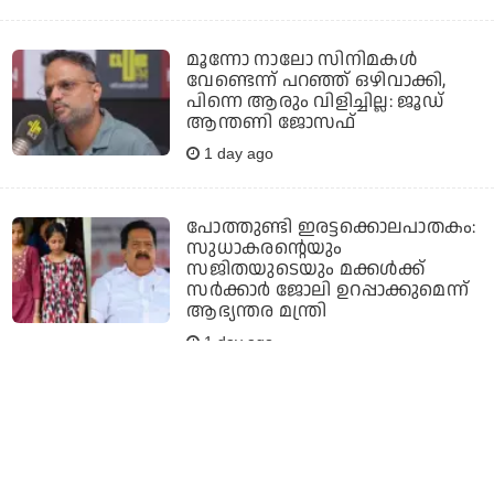
മൂന്നോ നാലോ സിനിമകൾ
വേണ്ടെന്ന് പറഞ്ഞ് ഒഴിവാക്കി,
പിന്നെ ആരും വിളിച്ചില്ല: ജൂഡ്
ആന്തണി ജോസഫ്
1 day ago
പോത്തുണ്ടി ഇരട്ടക്കൊലപാതകം:
സുധാകരന്റെയും
സജിതയുടെയും മക്കള്‍ക്ക്
സര്‍ക്കാര്‍ ജോലി ഉറപ്പാക്കുമെന്ന്
ആഭ്യന്തര മന്ത്രി
1 day ago
അമേരിക്കന്‍ ഭീഷണിക്കും
ഉപരോധത്തിനും പിന്നാലെ
അഫ്ഗാന്‍ കേസ് വിഭജിക്കാന്‍
ഐ.സി.സി; താലിബാനെതിരായ