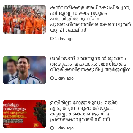
കന്‍വാരികളെ അധിക്ഷേപിച്ചെന്ന്;
ഹിന്ദുത്വ സംഘടനയുടെ
പരാതിയില്‍ മുസ്‌ലിം
പുരോഹിതനെതിരെ കേസെടുത്ത്
യു.പി പൊലീസ്
1 day ago
ശരിയെന്ന് തോന്നുന്ന തീരുമാനം
അദ്ദേഹം എടുക്കും; മെസിയുടെ
വിരമിക്കലിനെക്കുറിച്ച് അര്‍ജന്റീന
1 day ago
ഉയിരില്ലാ റോജാപ്പൂവും ഉയിര്‍
എടുക്കുന്ന തുപ്പാക്കിയും....
കട്ടച്ചോര കൊണ്ടെഴുതിയ
പ്രണയകാവ്യമായി ഡി.സി
1 day ago