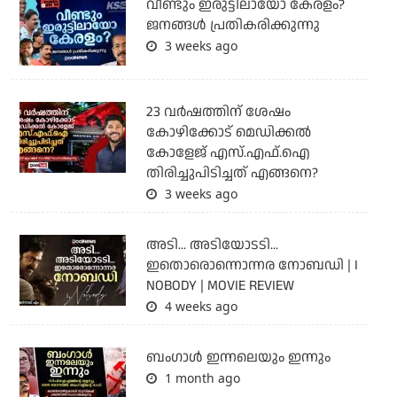
വീണ്ടും ഇരുട്ടിലായോ കേരളം?
ജനങ്ങൾ പ്രതികരിക്കുന്നു
3 weeks ago
23 വർഷത്തിന് ശേഷം
കോഴിക്കോട് മെഡിക്കൽ
കോളേജ് എസ്.എഫ്.ഐ
തിരിച്ചുപിടിച്ചത് എങ്ങനെ?
3 weeks ago
അടി... അടിയോടടി...
ഇതൊരൊന്നൊന്നര നോബഡി | I
NOBODY | MOVIE REVIEW
4 weeks ago
ബംഗാള്‍ ഇന്നലെയും ഇന്നും
1 month ago