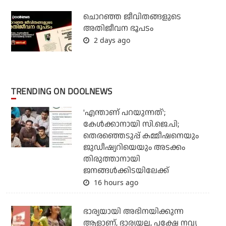
ചൊറഞ്ഞ ജീവിതങ്ങളുടെ
അതിജീവന ഭൂപടം
2 days ago
TRENDING ON DOOLNEWS
'എന്താണ് പറയുന്നത്';
കേള്‍ക്കാനായി സി.ജെ.പി;
തെരഞ്ഞെടുപ്പ് കമ്മീഷനെയും
ജുഡീഷ്യറിയെയും അടക്കം
തിരുത്താനായി
ജനങ്ങള്‍ക്കിടയിലേക്ക്
16 hours ago
ഭാര്യയായി അഭിനയിക്കുന്ന
ആളാണ്, ഭാര്യയല്ല, പക്ഷേ നവ്യ