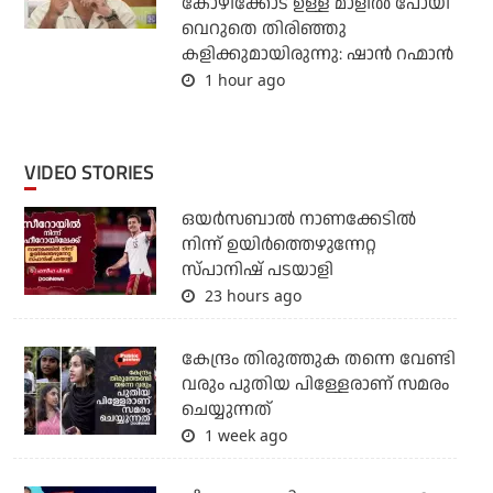
കോഴിക്കോട് ഉള്ള മാളിൽ പോയി
വെറുതെ തിരിഞ്ഞു
കളിക്കുമായിരുന്നു: ഷാൻ റഹ്മാൻ
1 hour ago
VIDEO STORIES
ഒയര്‍സബാൽ നാണക്കേടിൽ
നിന്ന് ഉയിർത്തെഴുന്നേറ്റ
സ്പാനിഷ് പടയാളി
23 hours ago
കേന്ദ്രം തിരുത്തുക തന്നെ വേണ്ടി
വരും പുതിയ പിള്ളേരാണ് സമരം
ചെയ്യുന്നത്
1 week ago