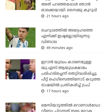
അത് പറഞ്ഞപ്പോള്‍ ഞാന്‍
ഓക്കെയായി: സൈജു കുറുപ്പ്
21 hours ago
ചെറുപ്പത്തില്‍ അദ്ദേഹത്തെ
എനിക്ക് ഇഷ്ടമല്ലായിരുന്നു:
ഡിബാല
49 minutes ago
ഇറാന്‍ യുദ്ധം കാരണമുള്ള
യു.എസ് ആയുധക്ഷാമം
പരിഹരിച്ചെന്ന് തെറ്റിദ്ധരിപ്പിച്ചു;
പീറ്റ് ഹെഗ്‌സെത്തിനോട് കടുത്ത
ഭാഷയില്‍ പ്രതികരിച്ച് ട്രംപ്
17 hours ago
മെസിയാട്ടത്തില്‍ റൊണാള്‍ഡോ
വീണു; പിറന്നത് ഇരട്ട ലോക