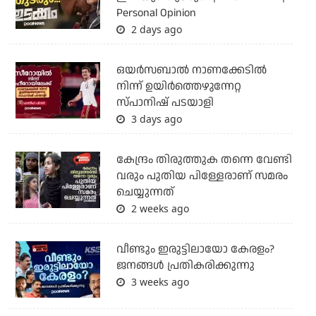
Personal Opinion
2 days ago
ഒയര്‍സബാൽ നാണക്കേടിൽ
നിന്ന് ഉയിർത്തെഴുന്നേറ്റ
സ്പാനിഷ് പടയാളി
3 days ago
കേന്ദ്രം തിരുത്തുക തന്നെ വേണ്ടി
വരും പുതിയ പിള്ളേരാണ് സമരം
ചെയ്യുന്നത്
2 weeks ago
വീണ്ടും ഇരുട്ടിലായോ കേരളം?
ജനങ്ങൾ പ്രതികരിക്കുന്നു
3 weeks ago