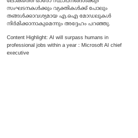
ലോകത്തെ ഓരോ സ്ഥാപനങ്ങൾക്കും
സംഘടനകൾക്കും വ്യക്തികൾക്ക് പോലും
തങ്ങൾക്കാവശ്യമായ എ.ഐ മോഡലുകൾ
നിർമിക്കാനാകുമെന്നും അദ്ദേഹം പറഞ്ഞു.
Content Highlight: AI will surpass humans in
professional jobs within a year : Microsoft AI chief
executive