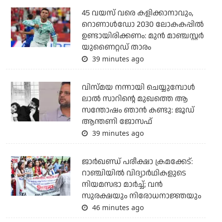
45 വയസ് വരെ കളിക്കാനാവും,
റൊണാള്‍ഡോ 2030 ലോകകപ്പില്‍
ഉണ്ടായിരിക്കണം: മുന്‍ മാഞ്ചസ്റ്റര്‍
യുണൈറ്റഡ് താരം
39 minutes ago
വിസ്മയ നന്നായി ചെയ്യുമ്പോൾ
ലാൽ സാറിന്റെ മുഖത്തെ ആ
സന്തോഷം ഞാൻ കണ്ടു: ജൂഡ്
ആന്തണി ജോസഫ്
39 minutes ago
ജാര്‍ഖണ്ഡ് പരീക്ഷാ ക്രമക്കേട്:
റാഞ്ചിയില്‍ വിദ്യാര്‍ഥികളുടെ
നിയമസഭാ മാര്‍ച്ച്; വന്‍
സുരക്ഷയും നിരോധനാജ്ഞയും
46 minutes ago