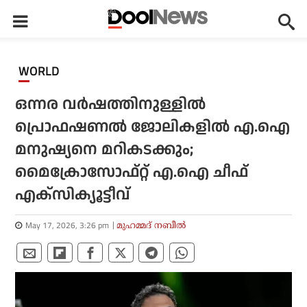
WORLD
ഒന്നര വർഷത്തിനുള്ളിൽ
പ്രൊഫഷണൽ ജോലികളിൽ എ.ഐ
മനുഷ്യനെ മറികടക്കും;
മൈക്രോസോഫ്റ്റ് എ.ഐ ചീഫ്
എക്സിക്യൂട്ടീവ്
May 17, 2026, 3:26 pm
മുഹമ്മദ് നബീല്‍