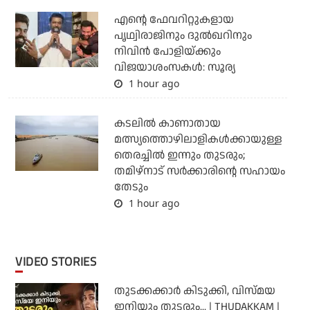
എന്റെ ഫേവറിറ്റുകളായ
പൃഥ്വിരാജിനും ദുല്‍ഖറിനും
നിവിന്‍ പോളിയ്ക്കും
വിജയാശംസകള്‍: സൂര്യ
1 hour ago
കടലില്‍ കാണാതായ
മത്സ്യത്തൊഴിലാളികള്‍ക്കായുള്ള
തെരച്ചില്‍ ഇന്നും തുടരും;
തമിഴ്‌നാട് സര്‍ക്കാരിന്റെ സഹായം
തേടും
1 hour ago
VIDEO STORIES
തുടക്കക്കാര്‍ കിടുക്കി, വിസ്മയ
ഇനിയും തുടരും... | THUDAKKAM |