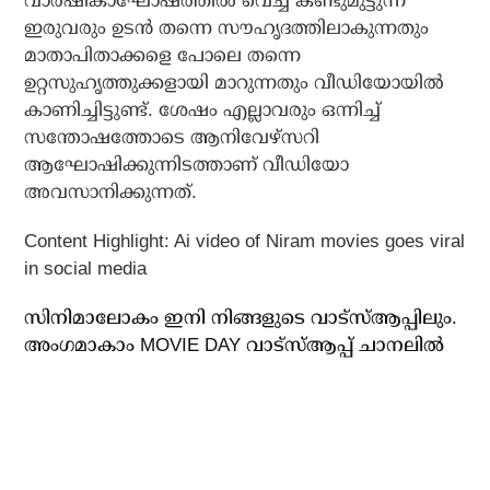
വാര്‍ഷികാഘോഷത്തില്‍ വെച്ച് കണ്ടുമുട്ടുന്ന
ഇരുവരും ഉടന്‍ തന്നെ സൗഹൃദത്തിലാകുന്നതും
മാതാപിതാക്കളെ പോലെ തന്നെ
ഉറ്റസുഹൃത്തുക്കളായി മാറുന്നതും വീഡിയോയില്‍
കാണിച്ചിട്ടുണ്ട്. ശേഷം എല്ലാവരും ഒന്നിച്ച്
സന്തോഷത്തോടെ ആനിവേഴ്‌സറി
ആഘോഷിക്കുന്നിടത്താണ് വീഡിയോ
അവസാനിക്കുന്നത്.
Content Highlight: Ai video of Niram movies goes viral
in social media
സിനിമാലോകം ഇനി നിങ്ങളുടെ വാട്സ്ആപ്പിലും.
അം​ഗമാകാം MOVIE DAY വാട്സ്ആപ്പ് ചാനലിൽ