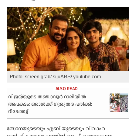
Photo: screen grab/ sijuARS/ youtube.com
വിജയ്‌യുടെ തഞ്ചാവൂര്‍ റാലിയില്‍
അപകടം; ഒരാള്‍ക്ക് ഗുരുതര പരിക്ക്;
റിപ്പോര്‍ട്ട്
സോനയുടെയും എബിയുടെയും വിവാഹ