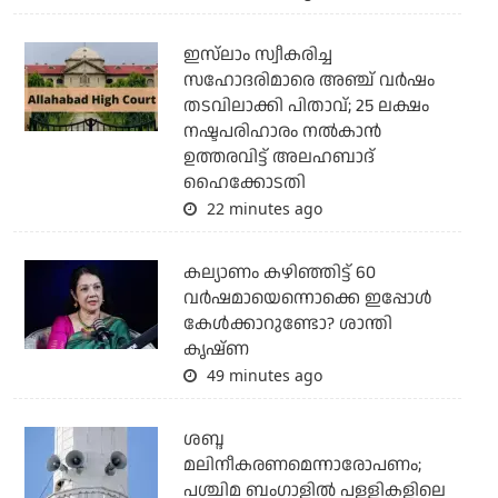
ഇസ്‌ലാം സ്വീകരിച്ച
സഹോദരിമാരെ അഞ്ച് വര്‍ഷം
തടവിലാക്കി പിതാവ്; 25 ലക്ഷം
നഷ്ടപരിഹാരം നല്‍കാന്‍
ഉത്തരവിട്ട് അലഹബാദ്
ഹൈക്കോടതി
22 minutes ago
കല്യാണം കഴിഞ്ഞിട്ട് 60
വർഷമായെന്നൊക്കെ ഇപ്പോൾ
കേൾക്കാറുണ്ടോ? ശാന്തി
കൃഷ്ണ
49 minutes ago
ശബ്ദ
മലിനീകരണമെന്നാരോപണം;
പശ്ചിമ ബംഗാളില്‍ പള്ളികളിലെ