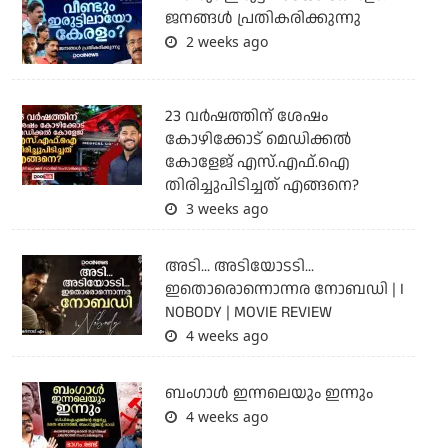
ജനങ്ങൾ പ്രതികരിക്കുന്നു
2 weeks ago
23 വർഷത്തിന് ശേഷം
കോഴിക്കോട് മെഡിക്കൽ
കോളേജ് എസ്.എഫ്.ഐ
തിരിച്ചുപിടിച്ചത് എങ്ങനെ?
3 weeks ago
അടി... അടിയോടടി...
ഇതൊരൊന്നൊന്നര നോബഡി | I
NOBODY | MOVIE REVIEW
4 weeks ago
ബംഗാള്‍ ഇന്നലെയും ഇന്നും
4 weeks ago