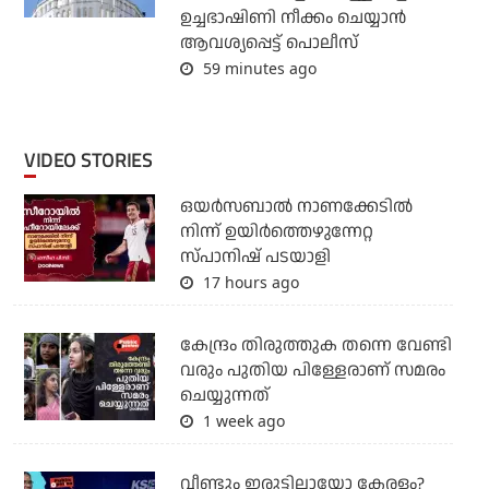
ഉച്ചഭാഷിണി നീക്കം ചെയ്യാന്‍
ആവശ്യപ്പെട്ട് പൊലീസ്
59 minutes ago
VIDEO STORIES
ഒയര്‍സബാൽ നാണക്കേടിൽ
നിന്ന് ഉയിർത്തെഴുന്നേറ്റ
സ്പാനിഷ് പടയാളി
17 hours ago
കേന്ദ്രം തിരുത്തുക തന്നെ വേണ്ടി
വരും പുതിയ പിള്ളേരാണ് സമരം
ചെയ്യുന്നത്
1 week ago
വീണ്ടും ഇരുട്ടിലായോ കേരളം?