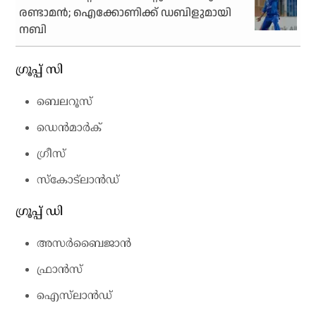
രണ്ടാമന്‍; ഐക്കോണിക്ക് ഡബിളുമായി
നബി
ഗ്രൂപ്പ് സി
ബെലറൂസ്
ഡെന്‍മാര്‍ക്
ഗ്രീസ്
സ്‌കോട്‌ലാന്‍ഡ്
ഗ്രൂപ്പ് ഡി
അസര്‍ബൈജാന്‍
ഫ്രാന്‍സ്
ഐസ്‌ലാന്‍ഡ്