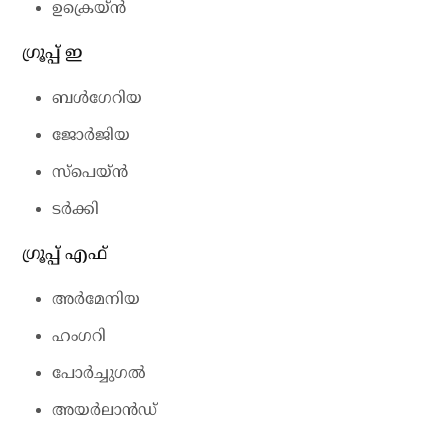
ഉക്രെയ്ന്‍
ഗ്രൂപ്പ് ഇ
ബള്‍ഗേറിയ
ജോര്‍ജിയ
സ്‌പെയ്ന്‍
ടര്‍ക്കി
ഗ്രൂപ്പ് എഫ്
അര്‍മേനിയ
ഹംഗറി
പോര്‍ച്ചുഗല്‍
അയര്‍ലാന്‍ഡ്