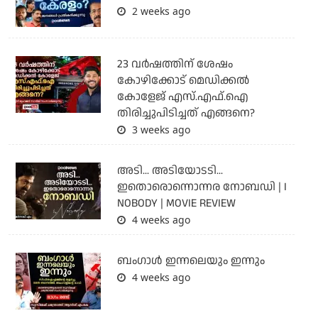
2 weeks ago
23 വർഷത്തിന് ശേഷം
കോഴിക്കോട് മെഡിക്കൽ
കോളേജ് എസ്.എഫ്.ഐ
തിരിച്ചുപിടിച്ചത് എങ്ങനെ?
3 weeks ago
അടി... അടിയോടടി...
ഇതൊരൊന്നൊന്നര നോബഡി | I
NOBODY | MOVIE REVIEW
4 weeks ago
ബംഗാള്‍ ഇന്നലെയും ഇന്നും
4 weeks ago