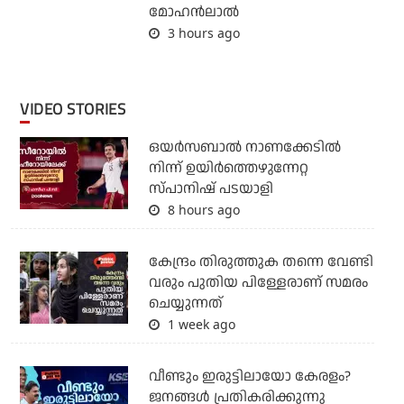
മോഹൻലാൽ
3 hours ago
VIDEO STORIES
ഒയര്‍സബാൽ നാണക്കേടിൽ
നിന്ന് ഉയിർത്തെഴുന്നേറ്റ
സ്പാനിഷ് പടയാളി
8 hours ago
കേന്ദ്രം തിരുത്തുക തന്നെ വേണ്ടി
വരും പുതിയ പിള്ളേരാണ് സമരം
ചെയ്യുന്നത്
1 week ago
വീണ്ടും ഇരുട്ടിലായോ കേരളം?
ജനങ്ങൾ പ്രതികരിക്കുന്നു