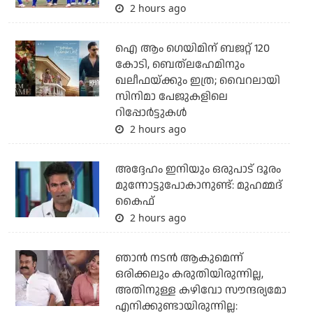
2 hours ago
ഐ ആം ഗെയിമിന് ബജറ്റ് 120
കോടി, ബെത്‌ലഹേമിനും
ഖലീഫയ്ക്കും ഇത്ര; വൈറലായി
സിനിമാ പേജുകളിലെ
റിപ്പോര്‍ട്ടുകള്‍
2 hours ago
അദ്ദേഹം ഇനിയും ഒരുപാട് ദൂരം
മുന്നോട്ടുപോകാനുണ്ട്: മുഹമ്മദ്
കൈഫ്
2 hours ago
ഞാൻ നടൻ ആകുമെന്ന്
ഒരിക്കലും കരുതിയിരുന്നില്ല,
അതിനുള്ള കഴിവോ സൗന്ദര്യമോ
എനിക്കുണ്ടായിരുന്നില്ല: