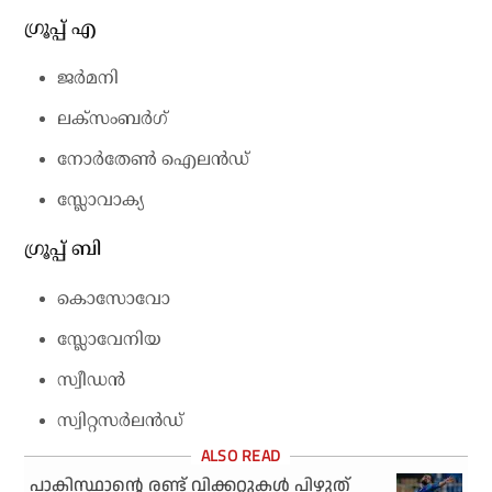
ഗ്രൂപ്പ് എ
ജര്‍മനി
ലക്‌സംബര്‍ഗ്
നോര്‍തേണ്‍ ഐലന്‍ഡ്
സ്ലോവാക്യ
ഗ്രൂപ്പ് ബി
കൊസോവോ
സ്ലോവേനിയ
സ്വീഡന്‍
സ്വിറ്റസര്‍ലന്‍ഡ്
പാകിസ്ഥാന്റെ രണ്ട് വിക്കറ്റുകള്‍ പിഴുത്