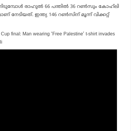
നിടുമ്പോൾ രാഹുൽ 66 പന്തിൽ 36 റൺസും കോഹ്‌ലി
് നേടിയത്. ഇന്ത്യ 146 റൺസിന് മൂന്ന് വിക്കറ്റ്
 Cup final: Man wearing ‘Free Palestine’ t-shirt invades
li