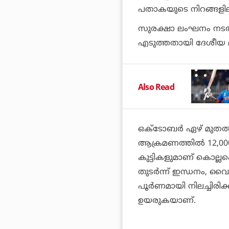
പതാകയുടെ നിറങ്ങളിലു
സുരക്ഷാ ലംഘനം നടത്
എടുത്തതായി ദേശീയ മാധ
Also Read
ഒക്ടോബർ ഏഴ് മുത
ആക്രമണത്തിൽ 12,000ല
കുട്ടികളുമാണ് കൊല്
തുടർന്ന് ഇന്ധനം, വൈ
പൂർണമായി നിലച്ചിര
ഉയരുകയാണ്.