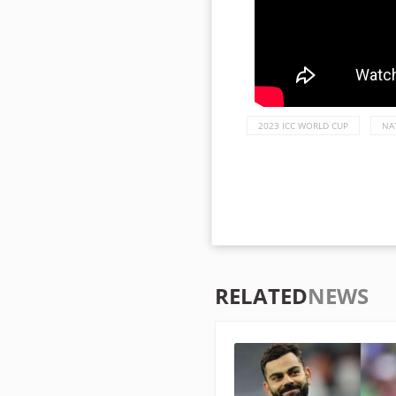
2023 ICC WORLD CUP
NA
RELATED
NEWS