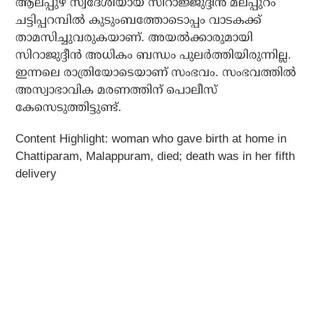
ആലപ്പുഴ സ്വദേശിയായ സിറാജ്ജുദ്ദീൻ മലപ്പുറം
ചട്ടിപ്പറമ്പിൽ കുടുംബത്തോടൊപ്പം വാടകക്ക്
താമസിച്ചുവരുകയാണ്. അയൽക്കാരുമായി
സിറാജുദ്ദീൻ അധികം ബന്ധം പുലര്‍ത്തിയിരുന്നില്ല.
ഇന്നലെ രാത്രിയോടെയാണ് സംഭവം. സംഭവത്തിൽ
അസ്വാഭാവിക മരണത്തിന് പൊലീസ്
കേസെടുത്തിട്ടുണ്ട്.
Content Highlight: woman who gave birth at home in
Chattiparam, Malappuram, died; death was in her fifth
delivery