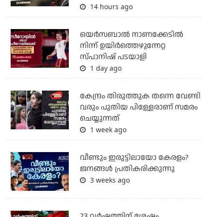
14 hours ago
ഒയര്‍സബാൽ നാണക്കേടിൽ
നിന്ന് ഉയിർത്തെഴുന്നേറ്റ
സ്പാനിഷ് പടയാളി
1 day ago
കേന്ദ്രം തിരുത്തുക തന്നെ വേണ്ടി
വരും പുതിയ പിള്ളേരാണ് സമരം
ചെയ്യുന്നത്
1 week ago
വീണ്ടും ഇരുട്ടിലായോ കേരളം?
ജനങ്ങൾ പ്രതികരിക്കുന്നു
3 weeks ago
23 വർഷത്തിന് ശേഷം