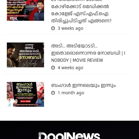
കോഴിക്കോട് മെഡിക്കൽ
കോളേജ് എസ്.എഫ്.ഐ
തിരിച്ചുപിടിച്ചത് എങ്ങനെ?
3 weeks ago
അടി... അടിയോടടി...
ഇതൊരൊന്നൊന്നര നോബഡി | I
NOBODY | MOVIE REVIEW
4 weeks ago
ബംഗാള്‍ ഇന്നലെയും ഇന്നും
1 month ago