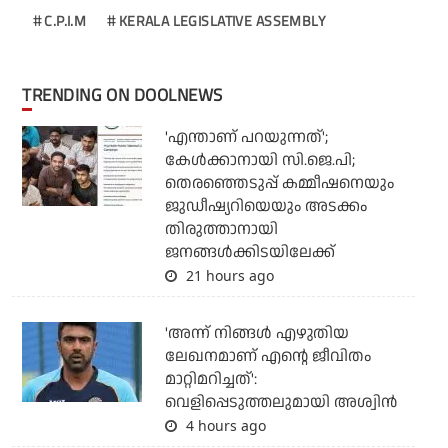
C.P.I.M
KERALA LEGISLATIVE ASSEMBLY
TRENDING ON DOOLNEWS
'എന്താണ് പറയുന്നത്';
കേള്‍ക്കാനായി സി.ജെ.പി;
തെരഞ്ഞെടുപ്പ് കമ്മീഷനെയും
ജുഡീഷ്യറിയെയും അടക്കം
തിരുത്താനായി
ജനങ്ങള്‍ക്കിടയിലേക്ക്
21 hours ago
'അന്ന് നിങ്ങള്‍ എഴുതിയ
ലേഖനമാണ് എന്റെ ജീവിതം
മാറ്റിമറിച്ചത്':
വെളിപ്പെടുത്തലുമായി അശ്വിന്‍
4 hours ago