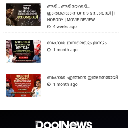
അടി... അടിയോടടി...
ഇതൊരൊന്നൊന്നര നോബഡി | I
NOBODY | MOVIE REVIEW
4 weeks ago
ബംഗാള്‍ ഇന്നലെയും ഇന്നും
1 month ago
ബം​ഗാൾ എങ്ങനെ ഇങ്ങനെയായി
1 month ago