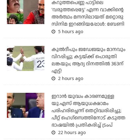
കറുത്തപെണ്ണ പാട്ടിലെ
'വരുത്തപ്പെട്ടേ' എന്ന വാക്കിന്റെ
അർത്ഥം മനസിലായത് മറ്റൊരു
സിനിമ ഇറങ്ങിയപ്പോൾ: ബേണി
5 hours ago
കുല്‍ദീപും ജഡേജയും മാനവും
വിറപ്പിച്ചു; കട്ടയ്ക്ക് പൊരുതി
ലങ്കയും; ആദ്യ ദിനത്തില്‍ 363ന്
എട്ട്!
2 hours ago
ഇറാന്‍ യുദ്ധം കാരണമുള്ള
യു.എസ് ആയുധക്ഷാമം
പരിഹരിച്ചെന്ന് തെറ്റിദ്ധരിപ്പിച്ചു;
പീറ്റ് ഹെഗ്‌സെത്തിനോട് കടുത്ത
ഭാഷയില്‍ പ്രതികരിച്ച് ട്രംപ്
22 hours ago