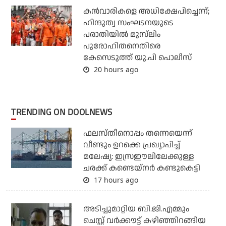
കന്‍വാരികളെ അധിക്ഷേപിച്ചെന്ന്;
ഹിന്ദുത്വ സംഘടനയുടെ
പരാതിയില്‍ മുസ്‌ലിം
പുരോഹിതനെതിരെ
കേസെടുത്ത് യു.പി പൊലീസ്
20 hours ago
TRENDING ON DOOLNEWS
ഫലസ്തീനൊപ്പം തന്നെയെന്ന്
വീണ്ടും ഉറക്കെ പ്രഖ്യാപിച്ച്
മലേഷ്യ: ഇസ്രഈലിലേക്കുള്ള
ചരക്ക് കണ്ടെയ്‌നര്‍ കണ്ടുകെട്ടി
17 hours ago
അടിച്ചുമാറ്റിയ ബി.ജി.എമ്മും
ചെസ്റ്റ് വര്‍ക്കൗട്ട് കഴിഞ്ഞിറങ്ങിയ