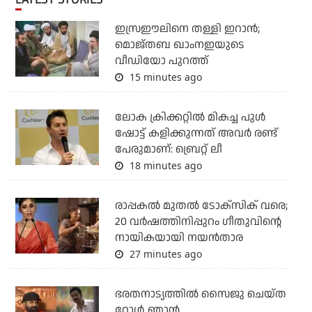
ഇസ്രഈലിനെ തള്ളി ഇറാന്‍;
മൊജ്തബ ഖാംനഇയുടെ
വീഡിയോ പുറത്ത്
15 minutes ago
ലോക ക്രിക്കറ്റില്‍ മികച്ച പുള്‍
ഷോട്ട് കളിക്കുന്നത് അവര്‍ രണ്ട്
പേരുമാണ്: ബ്രെറ്റ് ലീ
18 minutes ago
രാപ്പകൽ മുതൽ ടോക്സിക് വരെ;
20 വർഷത്തിനിപ്പുറം ഗീതുവിന്റെ
നായികയായി നയൻതാര
27 minutes ago
ഭരതനാട്യത്തിൽ സൈജു ചെയ്ത
റോൾ ഞാൻ