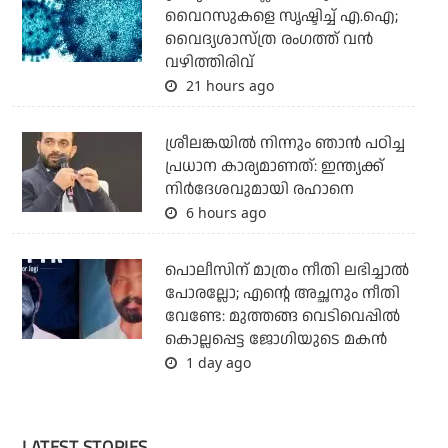
വൈറസുകളെ സൃഷ്ടിച്ച് എ.ഐ;
വൈദ്യശാസ്ത്ര രംഗത്ത് വന്‍
വഴിത്തിരിവ്
21 hours ago
ശ്രീലങ്കയില്‍ നിന്നും ഞാന്‍ പഠിച്ച
പ്രധാന കാര്യമാണത്: ഇന്ത്യക്ക്
നിര്‍ദേശവുമായി രഹാനെ
6 hours ago
പൊലീസിന് മാത്രം നീതി ലഭിച്ചാല്‍
പോരല്ലോ; എന്റെ അച്ഛനും നീതി
വേണ്ടേ: മുത്തങ്ങ വെടിവെപ്പില്‍
കൊല്ലപ്പെട്ട ജോഗിയുടെ മകന്‍
1 day ago
LATEST STORIES