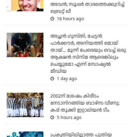
അവന്‍; സൂപ്പര്‍ താരത്തെക്കുറിച്ച്
ബ്രെറ്റ് ലീ
16 hours ago
അച്ഛന്‍ ഗുസ്തി, ചേട്ടന്‍
പാര്‍ക്കൗര്‍, അനിയത്തി മൊയ്
തായ്.... മൂന്ന് പേരെയും വെച്ച് ഒരു
ആക്ഷന്‍ സിനിമ ആരെങ്കിലും
ചെയ്യുമോ എന്ന് സോഷ്യല്‍
മീഡിയ
1 day ago
2002ന് ശേഷം കിരീടം
നേടാനിറങ്ങിയ ബാഴ്സ വീണു;
കപ്പ് തൂക്കി ഇറ്റാലിയൻ ടീം
5 hours ago
പ്രകൃതിയിലില്ലാത്ത പുതിയ