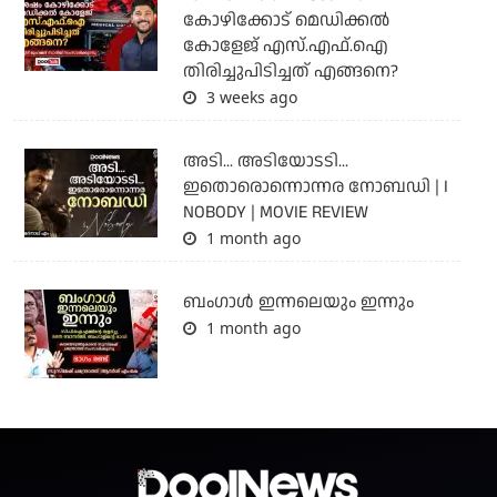
കോഴിക്കോട് മെഡിക്കൽ
കോളേജ് എസ്.എഫ്.ഐ
തിരിച്ചുപിടിച്ചത് എങ്ങനെ?
3 weeks ago
അടി... അടിയോടടി...
ഇതൊരൊന്നൊന്നര നോബഡി | I
NOBODY | MOVIE REVIEW
1 month ago
ബംഗാള്‍ ഇന്നലെയും ഇന്നും
1 month ago