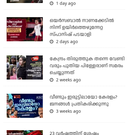
1 day ago
ഒയര്‍സബാൽ നാണക്കേടിൽ
നിന്ന് ഉയിർത്തെഴുന്നേറ്റ
സ്പാനിഷ് പടയാളി
2 days ago
കേന്ദ്രം തിരുത്തുക തന്നെ വേണ്ടി
വരും പുതിയ പിള്ളേരാണ് സമരം
ചെയ്യുന്നത്
2 weeks ago
വീണ്ടും ഇരുട്ടിലായോ കേരളം?
ജനങ്ങൾ പ്രതികരിക്കുന്നു
3 weeks ago
23 വർഷത്തിന് ശേഷം