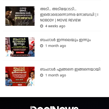
അടി... അടിയോടടി...
ഇതൊരൊന്നൊന്നര നോബഡി | I
NOBODY | MOVIE REVIEW
4 weeks ago
ബംഗാള്‍ ഇന്നലെയും ഇന്നും
1 month ago
ബം​ഗാൾ എങ്ങനെ ഇങ്ങനെയായി
1 month ago