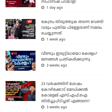
സ്പാനിഷ് പടയാളി
1 day ago
കേന്ദ്രം തിരുത്തുക തന്നെ വേണ്ടി
വരും പുതിയ പിള്ളേരാണ് സമരം
ചെയ്യുന്നത്
1 week ago
വീണ്ടും ഇരുട്ടിലായോ കേരളം?
ജനങ്ങൾ പ്രതികരിക്കുന്നു
3 weeks ago
23 വർഷത്തിന് ശേഷം
കോഴിക്കോട് മെഡിക്കൽ
കോളേജ് എസ്.എഫ്.ഐ
തിരിച്ചുപിടിച്ചത് എങ്ങനെ?
3 weeks ago