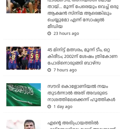
പാര്‍ക്കൗര്‍, അനിയത്തി മൊയ്
തായ്.... മൂന്ന് പേരെയും വെച്ച് ഒരു
ആക്ഷന്‍ സിനിമ ആരെങ്കിലും
ചെയ്യുമോ എന്ന് സോഷ്യല്‍
മീഡിയ
23 hours ago
45 മിനിട്ട് മത്സരം, മൂന്ന് ടീം, ഒറ്റ
കിരീടം; 2002ന് ശേഷം ത്രികോണ
പോരിനൊരുങ്ങി ബാഴ്‌സ
7 hours ago
സൗദി കൊളോണിയല്‍ നയം
തുടര്‍ന്നാല്‍ അത് അവരുടെ
നാശത്തിലേക്കെന്ന് ഹൂത്തികള്‍
1 day ago
എന്റെ അഭിപ്രായത്തില്‍