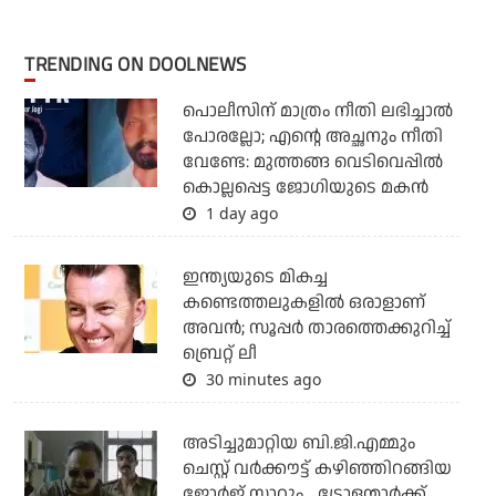
TRENDING ON DOOLNEWS
പൊലീസിന് മാത്രം നീതി ലഭിച്ചാല്‍
പോരല്ലോ; എന്റെ അച്ഛനും നീതി
വേണ്ടേ: മുത്തങ്ങ വെടിവെപ്പില്‍
കൊല്ലപ്പെട്ട ജോഗിയുടെ മകന്‍
1 day ago
ഇന്ത്യയുടെ മികച്ച
കണ്ടെത്തലുകളില്‍ ഒരാളാണ്
അവന്‍; സൂപ്പര്‍ താരത്തെക്കുറിച്ച്
ബ്രെറ്റ് ലീ
30 minutes ago
അടിച്ചുമാറ്റിയ ബി.ജി.എമ്മും
ചെസ്റ്റ് വര്‍ക്കൗട്ട് കഴിഞ്ഞിറങ്ങിയ
ജോര്‍ജ് സാറും... ട്രോളന്മാര്‍ക്ക്