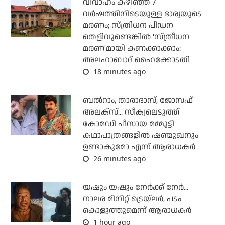
വിവാഹം കഴിഞ്ഞ് 7
വര്‍ഷത്തിനിടെയുള്ള ഭാര്യയുടെ
മരണം; സ്ത്രീധന പീഡന
തെളിവുണ്ടെങ്കില്‍ 'സ്ത്രീധന
മരണ'മായി കണക്കാക്കാം:
അലഹാബാദ് ഹൈക്കോടതി
18 minutes ago
ബല്‍റാം, താരാദാസ്, ജോസഫ്
അലക്‌സ്... സീക്വലെടുത്ത്
കോമഡി പീസായ മമ്മൂട്ടി
കഥാപാത്രങ്ങളില്‍ ഷണ്മുഖനും
ഉണ്ടാകുമോ എന്ന് ആരാധകര്‍
26 minutes ago
യഷും യഷും നേര്‍ക്ക് നേര്‍...
നാലര മിനിറ്റ് ട്രെയ്‌ലര്‍, പടം
കൊളുത്തുമെന്ന് ആരാധകര്‍
1 hour ago