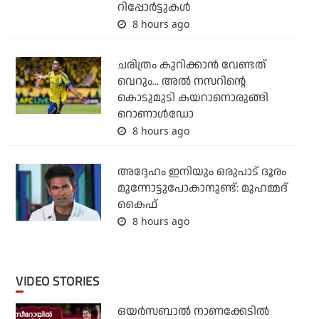
റിപ്പോര്‍ട്ടുകള്‍
8 hours ago
ചരിത്രം കുറിക്കാന്‍ വേണ്ടത്
വെറും... അല്‍ നസറിന്റെ
കൊടുമുടി കയറാനൊരുങ്ങി
റൊണാള്‍ഡോ
8 hours ago
അദ്ദേഹം ഇനിയും ഒരുപാട് ദൂരം
മുന്നോട്ടുപോകാനുണ്ട്: മുഹമ്മദ്
കൈഫ്
8 hours ago
VIDEO STORIES
ഒയര്‍സബാൽ നാണക്കേടിൽ