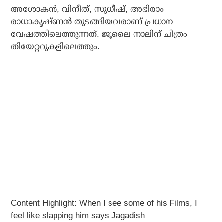
അശോകൻ, വിനീത്, സുധീഷ്, അഭിരാം
രാധാകൃഷ്ണൻ തുടങ്ങിയവരാണ് പ്രധാന
വേഷത്തിലെത്തുന്നത്. ജൂലൈ നാലിന് ചിത്രം
തിയേറ്ററുകളിലെത്തും.
Content Highlight: When I see some of his Films, I
feel like slapping him says Jagadish