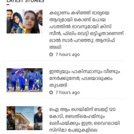
LATEST STORIES
കല്യാണം കഴിഞ്ഞ് ഭാര്യയെ
ആദ്യമായി കൊണ്ട് പോയ
പടത്തില്‍ ഭാവനുമായി കിസ്
സീന്‍, ഫിലിം വെട്ടി ഒട്ടിച്ചതാണെന്ന്
ലാല്‍ സാര്‍ പറഞ്ഞു: ആസിഫ്
അലി
7 hours ago
ഇന്ത്യയും പാകിസ്ഥാനും വീണ്ടും
നേര്‍ക്കുനേര്‍; പടയൊരുക്കം
തുടങ്ങി
7 hours ago
ഐ ആം ഗെയിമിന് ബജറ്റ് 120
കോടി, ബെത്‌ലഹേമിനും
ഖലീഫയ്ക്കും ഇത്ര; വൈറലായി
സിനിമാ പേജുകളിലെ