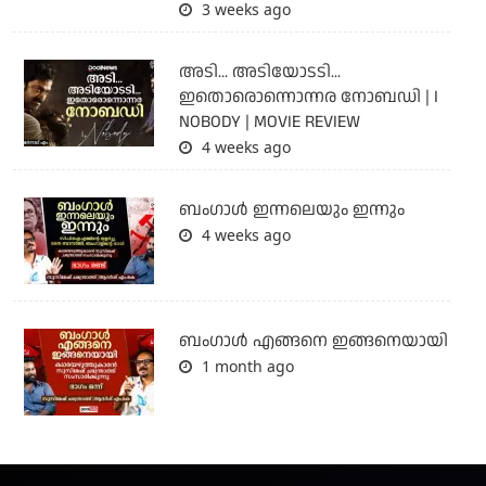
3 weeks ago
അടി... അടിയോടടി...
ഇതൊരൊന്നൊന്നര നോബഡി | I
NOBODY | MOVIE REVIEW
4 weeks ago
ബംഗാള്‍ ഇന്നലെയും ഇന്നും
4 weeks ago
ബം​ഗാൾ എങ്ങനെ ഇങ്ങനെയായി
1 month ago